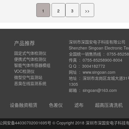
1
2
3
>>
深圳市深国安电子科技有限公司
产品推荐
Shenzhen Singoan Electronic Te
固定式气体检测仪
全国统一销售热线 : 0755-852589
便携式气体检测仪
传真 : 0755-85258900-8004
智能气体传感器模组
Q Q : 3004182772
VOC检测仪
网址 : www.singoan.com
微型空气监测站
地址 : 深圳市龙岗区龙城大道3
恶臭在线监测系统
1305
邮箱 : singoan@163.com
设备融资租赁
色差仪
滤布
超高压清洗机
公网安备44030702001695号 © Copyright 2018 深圳市深国安电子科技有限公司