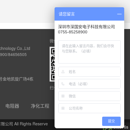
请您留言
深圳市深国安电子科技有限公司
0755-85258900
微信公众号
chnology Co.,Ltd
00/84656505
1号金地凯旋广场4栋
扫一扫关注深国安
电阻器
净化工程
友链合作qq：
提交
 All Rights Reserve
0.0316s