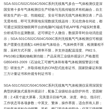
SGA-501C/502C/504C/506C系列无线氢气多合一气体检测仪是深
国安将十多年气体检测仪生产经验与无线传输技术有机融合，自主
研发生产的一款、性能稳定、安全可靠的无线气体检测仪表；产品
无需布线，即可无界限地实现数据无线远传；无论您身在何处，都
可通过深国安物联网平台的电脑PC端或手机APP客户端实时查看、
分析或导出监测数据。还可绑定个人微信，数据异常时自动消息提
示；SGA-501C/502C/504C/506C系列无线氢气气体检测仪可根据
客户需要任意搭配1-6种目标气体组合，气体种类不限，检测量程不
限，采样方式不限，分辨率不限，并支持选配温湿度、PM2.5、
PM10粉尘颗粒物检测功能；产品采用工业级外观设计,严格遵照
GB50493-2009《石油化工可燃气体和有毒气体检测报警设计规
范》研发生产，并取得相关的CPA型式批准证书、国家防爆证和第
三方计量证书和外观专利证书等；
SGA-501C/502C/504C/506C系列无线氢气气体检测仪采用深国安
典型的家族式盾形外观设计，配备工业级铝合金防护外壳，坚固耐
用；2.4英寸超大屏幕，完美显示目标气体、浓度、单位、指示灯、
工作状态等各项参数；中英文、繁体，操作界面，适合所有人群；
目标气体超标自动报警，风机、阀门等设备的联动；仪器三级报警