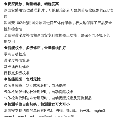
◆反应灵敏、测量精准、精确度高
深国安采用32位处理芯片，可以精准识到可媲美分析仪级别的ppb浓
度
深国安100%选用国外原装进口气体传感器，极大地保障了产品安全
性和稳定性
全量程温湿度补偿和深国安专利数据修正功能，确保不同环境下长
期使用
◆智能校准、多级修正，全量程线性好
零点自动校准
温湿度补偿算法
基准线自动修正
目标点多级校准
◆智能提醒，售后无忧
传感器故障、到期或损坏时，自动提醒
气体检测仪到达校准期限时，自动提醒校准
气体检测仪到达寿命期限时，自动提醒报废及更换新品
◆检测单位自由切换，检测量程可大可小
深国安支持切换的单位有PPM、PPB、%LEL、%VOL、mg/m3、
ug/m3、g/m3、g/l 、mol/mol、umol/mol等