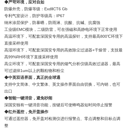
◆严苛环境，应对自如
防爆外壳，防爆等级：ExdⅡCT6 Gb
专利气室设计，防护等级高：IP67
纳米涂层保护，防暴晒，防雨淋、抗酸、抗碱、抗腐蚀
工业级EMC模块，二级防雷，可在强磁和高静电环境下正常使用
高温环境下，可配套深国安专用的高温探针，支持最高800℃环境下
直接采样使用
高湿环境下，可配套深国安专用的高效除尘过滤器+干燥管，支技最
高99%RH环境下直接采样使用
高尘环境下，可配套深国安专用的烟气分析仪级高效过滤器，最高
可过滤掉1um以上的颗粒物和粉尘
◆中英双语界面，真正的全球通
支持中文简体、中文繁体、英文操作界面自由切换，可内销，也可
出口
◆智能一键消音，避免吵闹
深国安独有一键消音功能，按键后可使蜂鸣器短时间停止报警
◆红外遥控，免开盖操作
可通过遥控器，免开盖对检测仪进行报警点、零点调整和目标点调
整