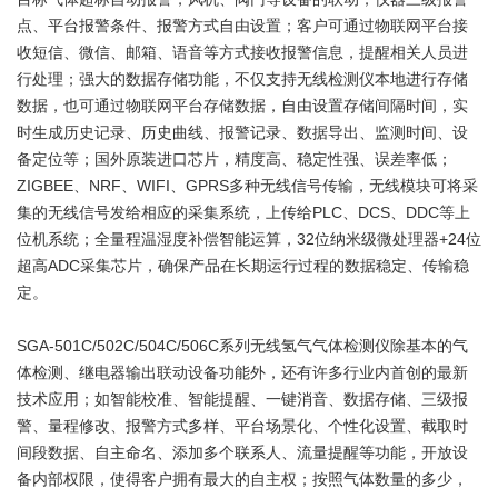
点、平台报警条件、报警方式自由设置；客户可通过物联网平台接
收短信、微信、邮箱、语音等方式接收报警信息，提醒相关人员进
行处理；强大的数据存储功能，不仅支持无线检测仪本地进行存储
数据，也可通过物联网平台存储数据，自由设置存储间隔时间，实
时生成历史记录、历史曲线、报警记录、数据导出、监测时间、设
备定位等；国外原装进口芯片，精度高、稳定性强、误差率低；
ZIGBEE、NRF、WIFI、GPRS多种无线信号传输，无线模块可将采
集的无线信号发给相应的采集系统，上传给PLC、DCS、DDC等上
位机系统；全量程温湿度补偿智能运算，32位纳米级微处理器+24位
超高ADC采集芯片，确保产品在长期运行过程的数据稳定、传输稳
定。
SGA-501C/502C/504C/506C系列无线氢气气体检测仪除基本的气
体检测、继电器输出联动设备功能外，还有许多行业内首创的最新
技术应用；如智能校准、智能提醒、一键消音、数据存储、三级报
警、量程修改、报警方式多样、平台场景化、个性化设置、截取时
间段数据、自主命名、添加多个联系人、流量提醒等功能，开放设
备内部权限，使得客户拥有最大的自主权；按照气体数量的多少，