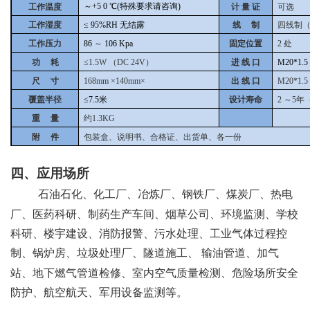
～+5
0
℃(特殊要求请咨询)
工作温度
计 量 证
可选
工作湿度
≤
95%RH
无结露
线
制
四线制
工作压力
86
～
106
Kpa
固定位置
2
处
功
耗
≤1.5W （DC 24V）
进 线 口
M20*1.5
尺
寸
168mm
×140mm×
出 线 口
M20*1.5
覆盖半径
≤7.5米
设计寿命
2
～5年
重
量
约1.3KG
附
件
包装盒、说明书、合格证、出货单、各一份
四、应用场所
石油石化、化工厂、冶炼厂、钢铁厂、煤炭厂、热电
厂、医药科研、制药生产车间、烟草公司、环境监测、学校
科研、楼宇建设、消防报警、污水处理、工业气体过程控
制、锅炉房、垃圾处理厂、隧道施工、
输油管道、加气
站、地下燃气管道检修、室内空气质量检测、危险场所安全
防护、航空航天、军用设备监测等。