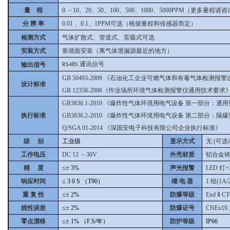
量
程
0
－10、20、50、100、500、1000、5000PPM（更多量程请
分 辨 率
0.01
、0.1、1PPM可选（根据量程和传感器而定）
检测方式
气体扩散式、管道式、泵吸式可选
安装方式
靠墙面安装（离气体泄漏源最近的地方）
通讯信号
输出信号
RS485
GB 50493-2009
《石油化工企业可燃气体和有毒气体检测报警
设计标准
GB 12358-2006《作业场所环境气体检测报警仪通用技术要求
GB3836.1-2010
《爆炸性气体环境用电气设备 第一部分：通用
执行标准
GB3836.2-2010
《爆炸性气体环境用电气设备 第二部分：隔爆型“
Q/SGA 01-2014
《深国安电子科技有限公司企业执行标准》
级
别
工业级
显示方式
无 (可
工作电压
DC 12
－30V
外壳材质
铝合金
精
度
≤±
3%
声光报警
LED
灯+
响应时间
≤
3
0
S
（T90）
继 电 器
1
组(1A/
重 复 性
≤±
2%
防爆等级
Exd
Ⅱ
CT
线性误差
≤±
2%
防爆证号
CNEx19.
零点漂移
≤±
1%
（F.S/年）
防护等级
IP66