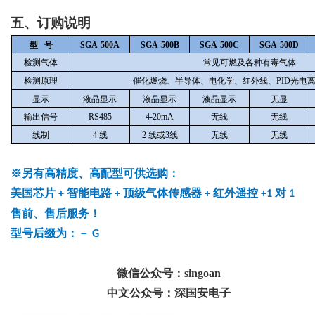
五、订购说明
型 号
SGA-500A
SGA-500B
SGA-500C
SGA-500D
检测气体
常见可燃及各种有毒气体
检测原理
催化燃烧、半导体、电化学、红外线、PID光电
显示
液晶显示
液晶显示
液晶显示
无显
输出信号
RS485
4-20mA
无线
无线
线制
4
线
2
线或3线
无线
无线
※另有高精度、高配型可供选购：
美国芯片
智能电路
顶级气体传感器
红外遥控
对
+
+
+
+1
1
售前、售后服务！
型号后缀为：－
G
微信公众号：singoan
中文公众号：深国安电子