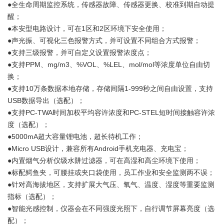
●全生命周期监控系统，传感器故障、传感器更换、校准到期自动提
醒；
●本安型电路设计，可在1区和2区环境下安全使用；
●声光振、可视化三色报警方式，并可设置不同组合方式报警；
●支持三级报警，并可自定义设置报警浓度点；
●支持PPM、mg/m3、%VOL、%LEL、mol/mol等浓度单位自由切
换；
●支持10万条数据本地存储，存储间隔1-999秒之间自由设置，支持
USB数据导出（选配）；
●支持PC-TWA时间加权平均容许浓度和PC-STEL短时间接触容许浓
度（选配）；
●5000mA超大容量锂电池，超长待机工作；
●Micro USB设计，兼容所有Android手机充电器、充电宝；
●内置烟气分析仪级水阱过滤器，可在高湿和高尘环境下使用；
●标配鳄鱼夹，可腰挂或夹口袋使用，员工作业和安全监测两不误；
●针对高海拔地区，支持扩展大气压、氧气、温度、湿度等重要监测
指标（选配）；
●智能光感控制，仪器会在不同强度光照下，自行调节屏幕亮度（选
配）；