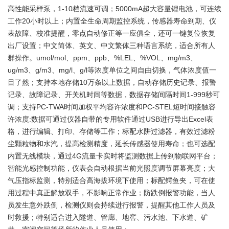
高性能采样泵，1-10档流速可调；5000mA超大容量锂电池，可连续
工作20小时以上；内置全生命周期监控系统，传感器寿命到期、仪
表故障、校准提醒，零点自动修正等一应俱全，还可一键复位恢复
出厂设置；中文简体、英文、中文繁体三种语言系统，适合所有人
群操作。umol/mol、ppm、ppb、%LEL、%VOL、mg/m3、
ug/m3、g/m3、mg/l、g/l等浓度单位之间自由切换，气体浓度值一
目了然；支持本地存储10万条以上数据，自动存储历史记录、报警
记录、故障记录、开关机时间等数据，数据存储间隔时间1-999秒可
调；支持PC-TWA时间加权平均容许浓度和PC-STEL短时间接触容
许浓度:数据可通过仪器自带的专用软件通过USB进行导出Excel表
格，进行编辑、打印、存储等工作；标配水阱过滤器，有效过滤粉
尘颗粒物和水汽，提高检测精度，延长传感器使用寿命；也可选配
内置无线模块，通过4G流量卡实时将监测数据上传到物联网平台；
智能光感控制功能，仪表会自动根据当前光照度调节屏幕亮度；大
气压指标监测，特别适合高海拔环境下使用；标配鳄鱼夹，可在使
用过程中真正解放双手，不影响正常作业；防跌倒报警功能，当人
员发生意外跌倒，检测仪则会持续进行报警，提醒其他工作人员及
时救援；特别适合进入隧道、管廊、地窖、污水池、下水道、矿