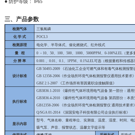
防护等级：
●
IP65
三、产品参数
检测气体
三氯氧磷
化 学 式
POCL3
检测原理
电化学、半导体式、催化燃烧式、红外线式
量 程
0
－10、50、100、500、1000、5000PPM、0-100%LEL
分 辨 率
0.001
、0.01、0.1、1PPM、0.1%LEL可选（根据量程和传感
GB 50493-2009
《石油化工企业可燃气体和有毒气体检测报警
设计标准
GB 12358-2006《作业场所环境气体检测报警仪通用技术要求
GBZ 2.1-2007
《工作场所有害因素职业接触限值》
GB3836.1-2010
《爆炸性气体环境用电气设备 第一部分：通用
GB3836.4-2010
《爆炸性气体环境用电气设备 第四部分：本质安
执行标准
GB12358-2006
《作业场所环境气体检测报警仪 通用技术要求
Q/SGA 01-2014
《深国安电子科技有限公司企业执行标准》
型号、气体名称、量程单位、实测值、温度、湿度、时间、电
显示内容
吸气泵、声音、报警状态、温馨文字提示等