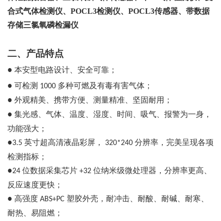
合式气体检测仪、POCL3检测仪、POCL3传感器、带数据
存储三氯氧磷检漏仪
二、产品特点
本安型电路设计、安全可靠；
●
可检测
多种可燃及有毒有害气体；
●
1000
外观精美、携带方便、测量精准、坚固耐用；
●
集光感、气体、温度、湿度、时间、吸气、报警为一身，
●
功能强大；
英寸超高清液晶彩屏，
分辨率，完美呈现各项
●3.5
320*240
检测指标；
位数据采集芯片
位纳米级微处理器，分辨率更高、
●24
+32
反应速度更快；
高强度
塑胶外壳，耐冲击、耐酸、耐碱、耐寒、
●
ABS+PC
耐热、易阻燃；