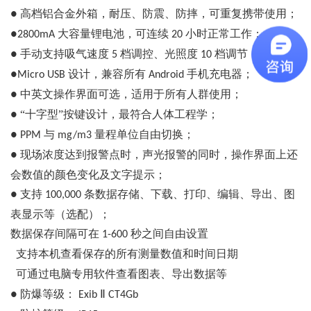
高档铝合金外箱，耐压、防震、防摔，可重复携带使用；
●
大容量锂电池，可连续
小时正常工作；
●2800mA
20
手动支持吸气速度
档调控、光照度
档调节；
●
5
10
设计，兼容所有
手机充电器；
●Micro USB
Android
中英文操作界面可选，适用于所有人群使用；
●
“十字型”按键设计，最符合人体工程学；
●
与
量程单位自由切换；
●
PPM
mg/m3
现场浓度达到报警点时，声光报警的同时，操作界面上还
●
会数值的颜色变化及文字提示；
支持
条数据存储、下载、打印、编辑、导出、图
●
100,000
表显示等（选配）；
数据保存间隔可在
秒之间自由设置
1-600
支持本机查看保存的所有测量数值和时间日期
可通过电脑专用软件查看图表、导出数据等
防爆等级：
Ⅱ
●
Exib
CT4Gb