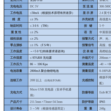
使用方式
便携/手持
采样方式
泵吸式
充电电压
DC 5V
泵 流 速
300-500
工作电流
≤50mA（根据技术原理有所差异）
显 示 屏
2.4
英寸
精 度
≤±
3%
外壳材质
高强度AB
响应时间
≤
3
0
S
（T90）
按 键
5
个
重 复 性
≤±
2%
语 言
中英双
线性误差
≤±
2%
报警方式
声、光
零点漂移
≤±
1%
（F.S/年）
报警信号
高报、
工作温度
～+5
0
℃(特殊要求请咨询)
仪 表 箱
高档铝合
工作湿度
≤
95%RH
无结露
外箱尺寸
266mm
×
工作压力
86
～
106
Kpa
测量温度
-40
～+
电池容量
2800mA
聚合物锂电池
测量湿度
0-100%
根据不
连续工作
20H
以上
光感控制
（以电化学为例）
配）
Micro USB
充电器（安卓手机通
充电方式
防爆等级
Exib
ⅡCT
用）
产品尺寸
211.5mm
×73mm×34.5mm
防护等级
IP65
设计寿命
3
～5年（根据传感器而定）
重 量
240g