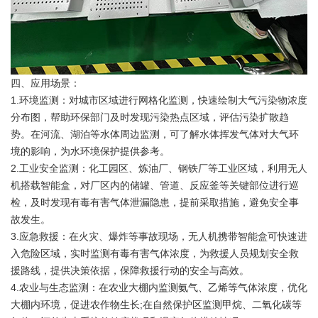
四、应用场景：
1.环境监测：对城市区域进行网格化监测，快速绘制大气污染物浓度
分布图，帮助环保部门及时发现污染热点区域，评估污染扩散趋
势。在河流、湖泊等水体周边监测，可了解水体挥发气体对大气环
境的影响，为水环境保护提供参考。
2.工业安全监测：化工园区、炼油厂、钢铁厂等工业区域，利用无人
机搭载智能盒，对厂区内的储罐、管道、反应釜等关键部位进行巡
检，及时发现有毒有害气体泄漏隐患，提前采取措施，避免安全事
故发生。
3.应急救援：在火灾、爆炸等事故现场，无人机携带智能盒可快速进
入危险区域，实时监测有毒有害气体浓度，为救援人员规划安全救
援路线，提供决策依据，保障救援行动的安全与高效。
4.农业与生态监测：在农业大棚内监测氨气、乙烯等气体浓度，优化
大棚内环境，促进农作物生长;在自然保护区监测甲烷、二氧化碳等