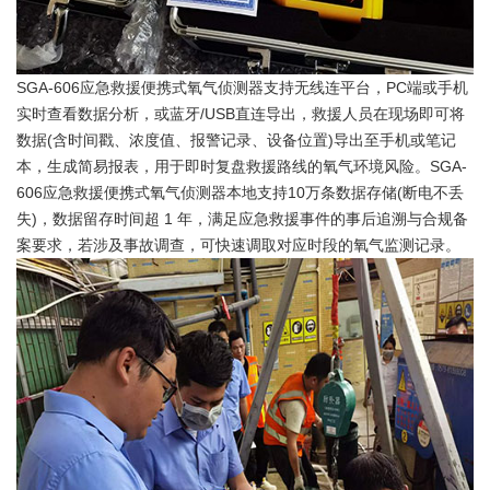
SGA-606应急救援便携式氧气侦测器支持无线连平台，PC端或手机
实时查看数据分析，或蓝牙/USB直连导出，救援人员在现场即可将
数据(含时间戳、浓度值、报警记录、设备位置)导出至手机或笔记
本，生成简易报表，用于即时复盘救援路线的氧气环境风险。SGA-
606应急救援便携式氧气侦测器本地支持10万条数据存储(断电不丢
失)，数据留存时间超 1 年，满足应急救援事件的事后追溯与合规备
案要求，若涉及事故调查，可快速调取对应时段的氧气监测记录。