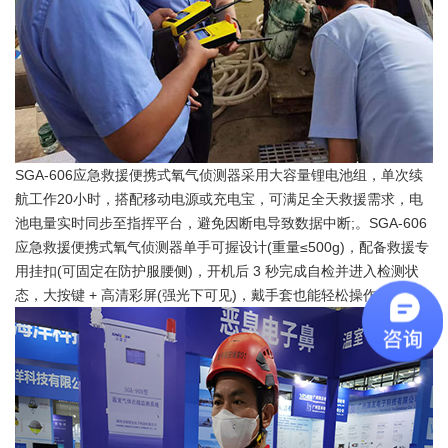
SGA-606应急救援便携式氧气侦测器采用大容量锂电池组，单次续
航工作20小时，搭配移动电源或充电宝，可满足全天救援需求，电
池电量实时同步至指挥平台，避免因断电导致数据中断;。SGA-606
应急救援便携式氧气侦测器单手可握设计(重量≤500g)，配备救援专
用挂扣(可固定在防护服腰侧)，开机后 3 秒完成自检并进入检测状
态，大按键 + 高清彩屏(强光下可见)，戴手套也能轻松操作。