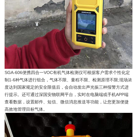
SGA-606便携四合一VOC有机气体检测仪可根据客户需求个性化定
制1-6种气体进行组合，气体不限、量程不限、检测原理不限;现场浓
度达到国家规定的安全限值后，会自动发出声光振三种报警方式进
行提示。还可通过深国安物联网平台，实时在电脑端或手机APP端
查看数据，设置邮件、短信、微信消息推送等功能，让您更加便捷
高效地管理目标气体。