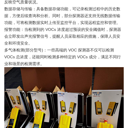
反映空气质量状况。
‌数据存储与传输‌：具备数据存储功能，可记录检测过程中的历史数
据，方便后续查询和分析。同时，部分探测器还支持无线数据传输
功能，可将检测数据实时上传至监控平台，实现远程监控和管理。
‌报警功能‌：当检测到的 VOCs 浓度超过预设的安全阈值时，探测器
会立即发出声光报警信号，提醒人员采取相应的措施，保障人员安
全和环境安全。
‌多气体检测(部分型号)‌：一些高端的 VOC 探测器不仅可以检测
VOCs 总浓度，还能同时检测多种特定的 VOCs 成分，满足不同行
业和场景的检测需求。