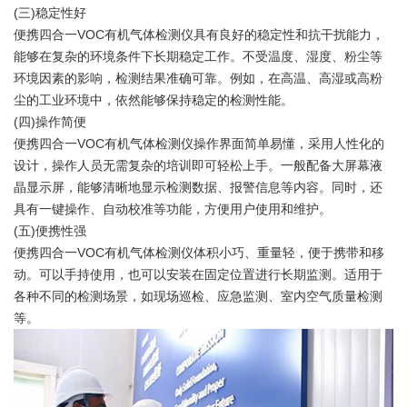
(三)稳定性好
便携四合一VOC有机气体检测仪具有良好的稳定性和抗干扰能力，
能够在复杂的环境条件下长期稳定工作。不受温度、湿度、粉尘等
环境因素的影响，检测结果准确可靠。例如，在高温、高湿或高粉
尘的工业环境中，依然能够保持稳定的检测性能。
(四)操作简便
便携四合一VOC有机气体检测仪操作界面简单易懂，采用人性化的
设计，操作人员无需复杂的培训即可轻松上手。一般配备大屏幕液
晶显示屏，能够清晰地显示检测数据、报警信息等内容。同时，还
具有一键操作、自动校准等功能，方便用户使用和维护。
(五)便携性强
便携四合一VOC有机气体检测仪体积小巧、重量轻，便于携带和移
动。可以手持使用，也可以安装在固定位置进行长期监测。适用于
各种不同的检测场景，如现场巡检、应急监测、室内空气质量检测
等。