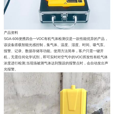
产品资料
SGA-606便携四合一VOC有机气体检测仪是一款性能优异的产品，
该设备搭载智能光感控制，集气体、温度、湿度、时间、吸气泵、
报警、记录、数据存储等功能。使用方法简单，客户只需一键开
机，无需任何化学试剂，即可实时对空气中的VOC挥发性有机气体
浓度进行检测;当现场被测气体达到预设的报警点时，会自动发出声
光报警。