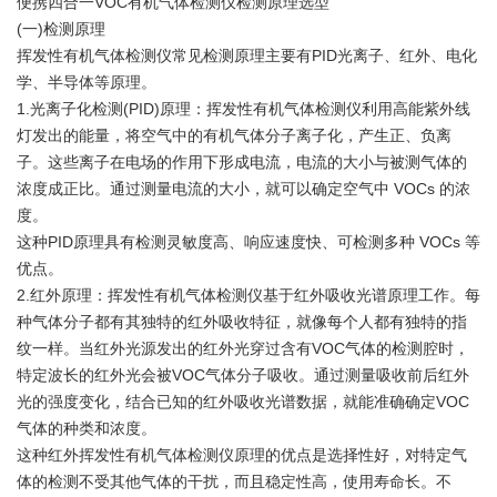
便携四合一VOC有机气体检测仪检测原理选型
(一)检测原理
挥发性有机气体检测仪常见检测原理主要有PID光离子、红外、电化
学、半导体等原理。
1.‌光离子化检测(PID)原理‌：挥发性有机气体检测仪利用高能紫外线
灯发出的能量，将空气中的有机气体分子离子化，产生正、负离
子。这些离子在电场的作用下形成电流，电流的大小与被测气体的
浓度成正比。通过测量电流的大小，就可以确定空气中 VOCs 的浓
度。
这种PID原理具有检测灵敏度高、响应速度快、可检测多种 VOCs 等
优点。
2.红外原理：挥发性有机气体检测仪基于红外吸收光谱原理工作。每
种气体分子都有其独特的红外吸收特征，就像每个人都有独特的指
纹一样。当红外光源发出的红外光穿过含有VOC气体的检测腔时，
特定波长的红外光会被VOC气体分子吸收。通过测量吸收前后红外
光的强度变化，结合已知的红外吸收光谱数据，就能准确确定VOC
气体的种类和浓度。
这种红外挥发性有机气体检测仪原理的优点是选择性好，对特定气
体的检测不受其他气体的干扰，而且稳定性高，使用寿命长。不