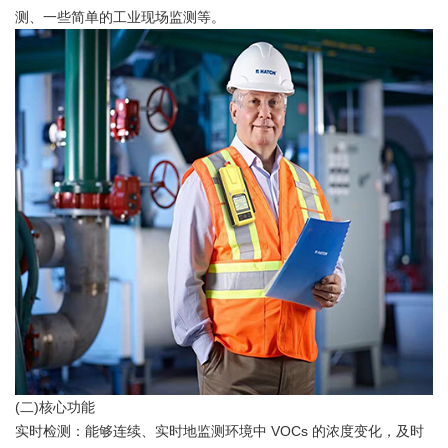
测、一些简单的工业现场监测等。
(二)核心功能
‌实时检测‌：能够连续、实时地监测环境中 VOCs 的浓度变化，及时