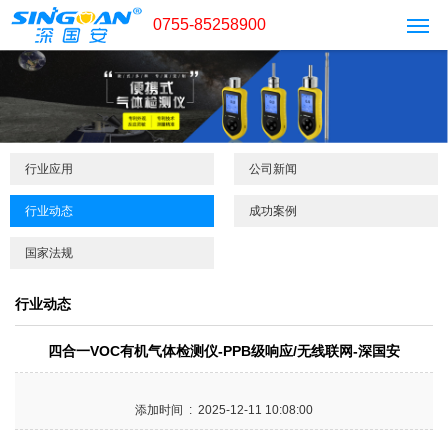
0755-85258900
行业应用
公司新闻
行业动态
成功案例
国家法规
行业动态
四合一VOC有机气体检测仪-PPB级响应/无线联网-深国安
添加时间 : 2025-12-11 10:08:00