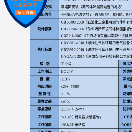
安装方式
靠墙面安装（离气体泄漏源最近的地方）
输出信号
4
－20mA电流信号 (可选配0-5V、RS485、RS
GB 50493-2009
《石油化工企业可燃气体和有
设计标准
GB 12358-2006《作业场所环境气体检测
GBZ 2.1-2007
《工作场所有害因素职业接触
GB3836.1-2010
《爆炸性气体环境用电气设备 
执行标准
GB3836.2-2010
《爆炸性气体环境用电气设备 第
Q/SGA 01-2014
《深国安电子科技有限公司企
级 别
工业级
显示
工作电压
DC 24V
外壳
精 度
≤±3%
声光
响应时间
≤20S（T90）
继 电
重 复 性
≤±1%
防爆
线性误差
≤±1%
防爆
零点漂移
≤±1%（F.S/年）
防护
工作温度
CE
～+50
℃(特殊要求请咨询)
工作湿度
≤98%RH无结露
ROHS