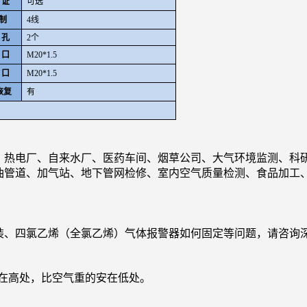
 证
可选
制
4
线
 孔
2
个
 口
M20*1.5
 口
M20*1.5
恢复
有
热电厂、自来水厂、医药车间、烟草公司、大气环境监测、科
油管道、加气站、地下管网检修、室内空气质量检测、食品加工
装、
四氯乙烯（全氯乙烯）
气体报警器如何固定等问题，请咨询
在高处，比空气重的安在低处。