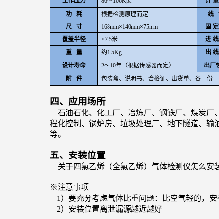
工作压力
86
～
106Kpa
计 量
功 耗
根据检测原理而定
线 
尺 寸
168mm
×140mm×75mm
固 定
覆盖半径
≤7.5米
进 线
重 量
约1.5Kg
出 线
设计寿命
2
～10年（根据传感器而定）
出厂
附 件
包装盒、说明书、合格证、出货单、各一份
四、应用场所
石油石化、化工厂、冶炼厂、钢铁厂、煤炭厂、
程化控制、锅炉房、垃圾处理厂、地下隧道、输
等。
五、安装位置
关于
四氯乙烯（全氯乙烯）
气体检测仪怎么安
※注意事项
1
）要充分考虑气体比重问题：比空气轻的，安
2
）安装位置离泄漏源越近越好