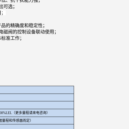
率低、抗干扰能力强；
出可选；
用
；
；
产品的精确度和稳定性；
电磁阀的控制设备联动使用；
体标准工作；
、0-100%LEL（更多量程请来电咨询）
选（根据量程和传感器而定）