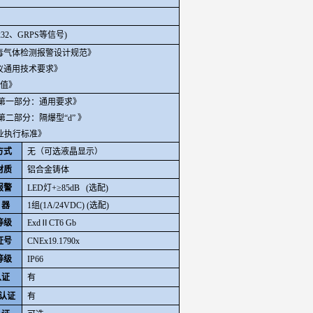
232、GRPS等信号)
毒气体检测报警设计规范》
报警仪通用技术要求》
限值》
第一部分：通用要求》
二部分：隔爆型“d” 》
业执行标准》
方式
无（可选液晶显示）
材质
铝合金铸体
报警
LED
灯+≥85dB (选配)
 器
1
组(1A/24VDC) (选配)
等级
Exd
ⅡCT6 Gb
证号
CNEx19.1790x
等级
IP66
认证
有
认证
有