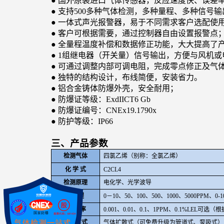
●
国外原装进口气体传感器，反应速度快、误差
●
支持500多种气体检测，多种量程、多种信号输
●
一体式声光报警器，易于不同需求客户选配使
●
客户可根据需要，通过控制器自由设置报警点
●
全量程温度补偿和数据修正功能，大大提高了
●
1
组继电器（开关量）信号输出，方便与风机或
●
可通过调整内部可调电阻，完成零点修正及气
●
独特的结构设计，布线简便，安装省力。
●
铝合金铸体防爆外壳，安全耐用；
●
防爆证等级：ExdIICT6 Gb
●
防爆证编号：CNEx19.1790x
●
防护等级：IP66
三、产品参数
检测气体
四氯乙烯（别称：全氯乙烯）
化 学 式
C2CL4
检测原理
电化学、光学波导
量 程
0
－10、50、100、500、1000、5000PPM
分 辨 率
0.001
、0.01、0.1、1PPM、0.1%LEL可
检测方式
气体扩散式（可免费升级为管道式、泵吸式）