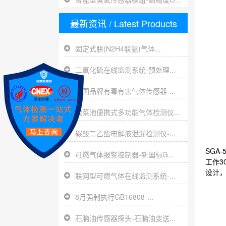
最新资讯
/ Latest Products
固定式肼(N2H4联氨)气体...
二氧化硫在线监测系统-预处理...
英国品牌有毒有害气体传感器-...
腌菜池便携式多功能气体检测仪...
碳酸二乙酯电解液泄漏检测仪-...
SGA
可燃气体报警控制器-新国标G...
工作3
设计，
联网型可燃气体在线监测系统-...
8月强制执行GB16808-...
石脑油传感器探头-石脑油变送...