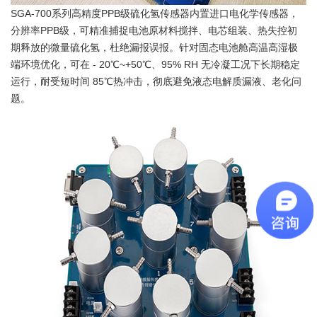
SGA-700系列高精度PPB级硫化氢传感器内置进口电化学传感器，
分辨率PPB级，可精准捕捉电池原材料搅拌、电芯组装、热失控初
期释放的微量硫化氢，杜绝漏报误报。针对固态电池舱高温高湿极
端环境优化，可在 - 20℃~+50℃、95% RH 无冷凝工况下长期稳定
运行，耐受短时间 85℃热冲击，彻底避免液态电解质漏液、老化问
题。