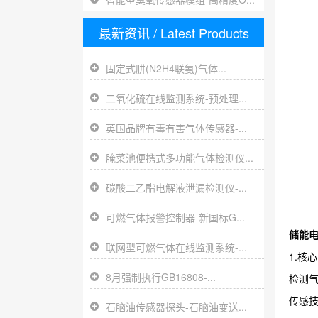
最新资讯
/ Latest Products
固定式肼(N2H4联氨)气体...
二氧化硫在线监测系统-预处理...
英国品牌有毒有害气体传感器-...
腌菜池便携式多功能气体检测仪...
碳酸二乙酯电解液泄漏检测仪-...
可燃气体报警控制器-新国标G...
储能
联网型可燃气体在线监测系统-...
1.核
8月强制执行GB16808-...
检测气
传感技
石脑油传感器探头-石脑油变送...