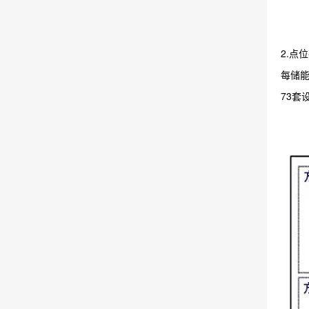
2.点
每储
73套