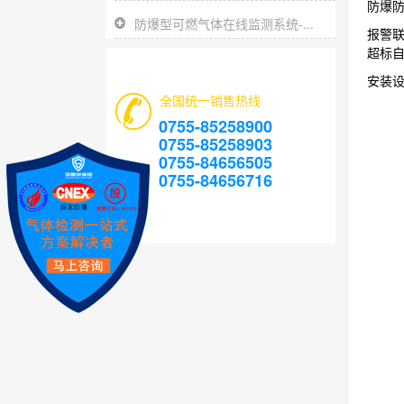
防爆防
防爆型可燃气体在线监测系统-...
报警联
超标
安装
全国统一销售热线
0755-85258900
0755-85258903
0755-84656505
0755-84656716