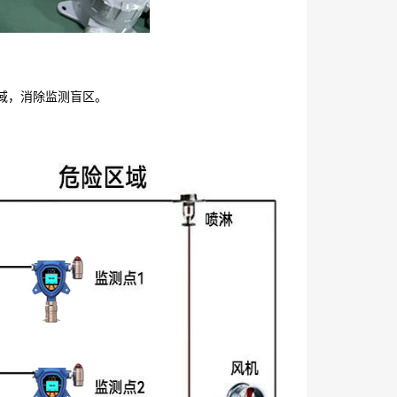
域，消除监测盲区。