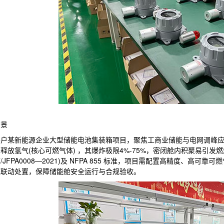
背景
客户某新能源企业大型储能电池集装箱项目，聚焦工商业储能与电网调峰
释放氢气(核心可燃气体) ，其爆炸极限4%-75%，密闭舱内积聚易引
T/JFPA0008—2021)及 NFPA 855 标准，项目需配置高精度、
统联动处置，保障储能舱安全运行与合规验收。