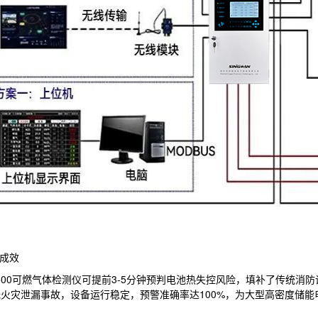
目成效
-500可燃气体检测仪可提前3-5分钟预判电池热失控风险，填补了传统
火灾泄漏事故，设备运行稳定，预警准确率达100%，为大型高密度储