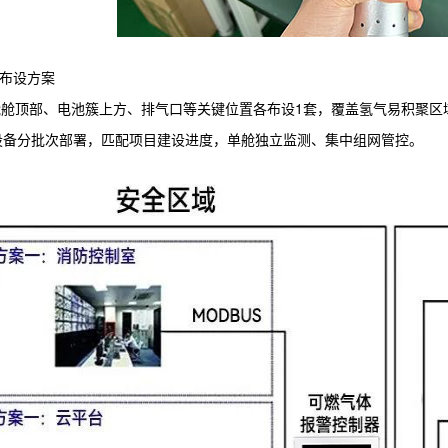
位布设方案
能舱顶部、电池簇上方、排气口等关键位置各布设1套，覆盖氢气易积聚区
设备分批次部署，匹配项目建设进度，单舱独立监测、集中组网管控。