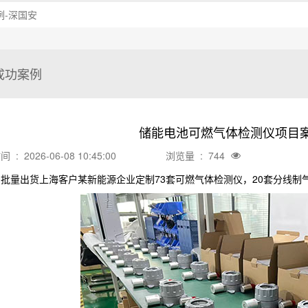
-深国安
成功案例
储能电池可燃气体检测仪项目案
: 2026-06-08 10:45:00
浏览量 : 744
批量出货上海客户某新能源企业定制73套可燃气体检测仪，20套分线制