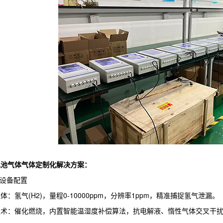
电池气体气体定制化解决方案：
心设备配置
体：氢气(H2)，量程0-10000ppm，分辨率1ppm，精准捕捉氢气泄漏。
术：催化燃烧，内置智能温湿度补偿算法，抗电解液、惰性气体交叉干扰，数据