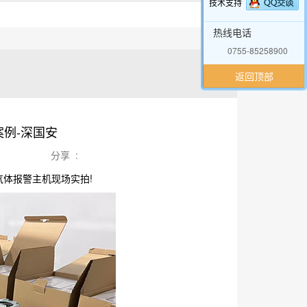
技术支持
热线电话
0755-85258900
返回顶部
例-深国安
分享 :
气体报警主机现场实拍!