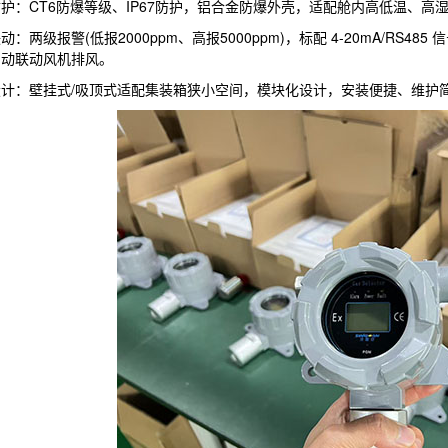
护：CT6防爆等级、IP67防护，铝合金防爆外壳，适配舱内高低温、高
动：两级报警(低报2000ppm、高报5000ppm)，标配 4-20mA/R
自动联动风机排风。
设计：壁挂式/吸顶式适配集装箱狭小空间，模块化设计，安装便捷、维护