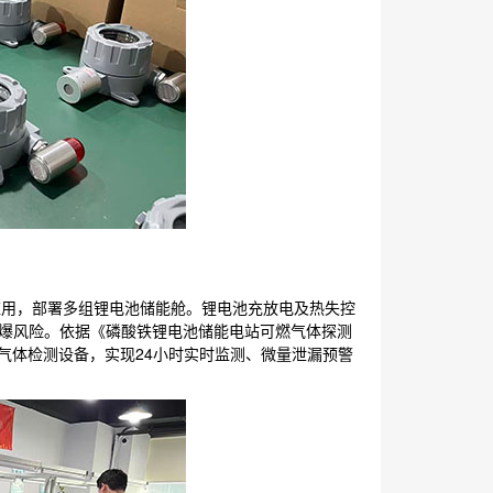
应用，部署多组锂电池储能舱。锂电池充放电及热失控
发燃爆风险。依据《磷酸铁锂电池储能电站可燃气体探测
高可靠可燃气体检测设备，实现24小时实时监测、微量泄漏预警