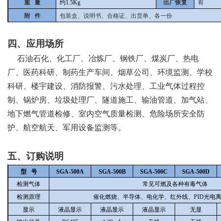
重 量
约1.5Kg
出厂恢复
有
附 件
包装盒、说明书、合格证、出货单、各一份
四、应用场所
石油石化、化工厂、冶炼厂、钢铁厂、煤炭厂、热电
厂、医药科研、制药生产车间、烟草公司、环境监测、学校
科研、楼宇建设、消防报警、污水处理、工业气体过程控
制、锅炉房、垃圾处理厂、隧道施工、输油管道、加气站、
地下燃气管道检修、室内空气质量检测、危险场所安全防
护、航空航天、军用设备监测等。
五、订购说明
型 号
SGA-500A
SGA-500B
SGA-500C
SGA-500D
检测气体
常见可燃及各种有毒气体
检测原理
催化燃烧、半导体、电化学、红外线、PID光电
显示
液晶显示
液晶显示
液晶显示
无显