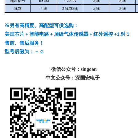
输出信号
RS485
4-20mA
无线
无线
线制
4
线
2
线或3线
无线
无线
※另有高精度、高配型可供选购：
美国芯片
智能电路
顶级气体传感器
红外遥控
对
+
+
+
+1
1
售前、售后服务！
型号后缀为：－
G
微信公众号：singoan
中文公众号：深国安电子