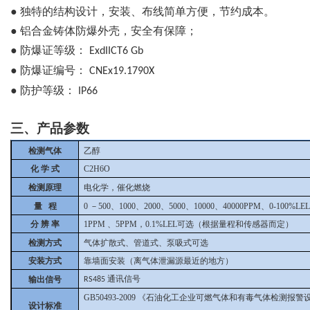
●
独特的结构设计，安装、布线简单方便，节约成本。
●
铝合金铸体防爆外壳，安全有保障；
●
防爆证等级：
ExdIICT6 Gb
●
防爆证编号：
CNEx19.1790X
●
防护等级：
IP66
三、产品参数
检测气体
乙醇
化 学 式
C2H6O
检测原理
电化学，催化燃烧
量 程
0
－500、1000、2000、5000、10000、40000PPM、0-1
分 辨 率
1PPM
、5PPM，0.1%LEL可选（根据量程和传感器而定）
检测方式
气体扩散式、管道式、泵吸式可选
安装方式
靠墙面安装（离气体泄漏源最近的地方）
通讯信号
输出信号
RS485
GB50493-2009
《石油化工企业可燃气体和有毒气体检测报警
设计标准