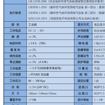
GB 12358-2006《作业场所环境气体检测报警仪通用技术要求
GB3836.1-2010
《爆炸性气体环境用电气设备 第一部分：通用
执行标准
GB3836.2-2010
《爆炸性气体环境用电气设备 第二部分：隔爆型“
Q/SGA 01-2014
《深国安电子科技有限公司企业执行标准》
级 别
工业级
显示方式
液晶显
工作电压
DC 12
－30V
外壳材质
铝合金
精 度
≤±
3%
声光报警
LED
灯+
响应时间
≤
3
0
S
（T90）
继 电 器
1
组(1A/
重 复 性
≤±
2%
防爆等级
Exd
Ⅱ
CT
线性误差
≤±
2%
防爆证号
CNEx19.
零点漂移
≤±
1%
（F.S/年）
防护等级
IP66
～+5
0
℃(特殊要求请咨询)
工作温度
计 量 证
可选
工作湿度
≤
95%RH
无结露
线 制
四线制
工作压力
86
～
106
Kpa
固定位置
2
处
功 耗
≤1.5W
(24V DC)
进 线 口
M20*1.5
尺 寸
168mm
×140mm×93mm
出 线 口
M20*1.5
覆盖半径
≤7.5米
设计寿命
2
～5年