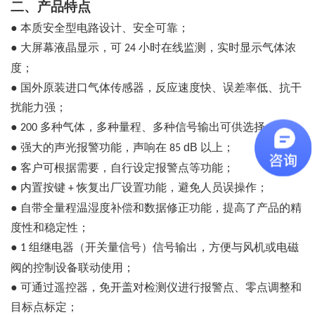
二、产品特点
●
本质安全型电路设计、安全可靠；
●
大屏幕液晶显示，可
小时在线监测，实时显示气体浓
24
度；
●
国外原装进口气体传感器，反应速度快、误差率低、抗干
扰能力强；
●
多种气体，多种量程、多种信号输出可供选择；
200
●
强大的声光报警功能，声响在
dB
以上；
85
●
客户可根据需要，自行设定报警点等功能；
●
内置按键
恢复出厂设置功能，避免人员误操作；
+
●
自带全量程温湿度补偿和数据修正功能，提高了产品的精
度性和稳定性；
●
组继电器（开关量信号）信号输出，方便与风机或电磁
1
阀的控制设备联动使用；
●
可通过遥控器，免开盖对检测仪进行报警点、零点调整和
目标点标定；