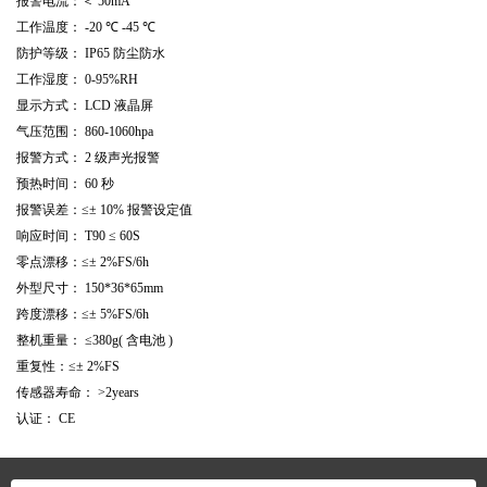
报警电流：＜
50mA
工作温度：
-20
℃
-45
℃
防护等级：
IP65
防尘防水
工作湿度：
0-95%RH
显示方式：
LCD
液晶屏
气压范围：
860-1060hpa
报警方式：
2
级声光报警
预热时间：
60
秒
报警误差：≤±
10%
报警设定值
响应时间：
T90
≤
60S
零点漂移：≤±
2%FS/6h
外型尺寸：
150*36*65mm
跨度漂移：≤±
5%FS/6h
整机重量：
≤380g(
含电池
)
重复性：≤±
2%FS
传感器寿命：
>2years
认证：
CE