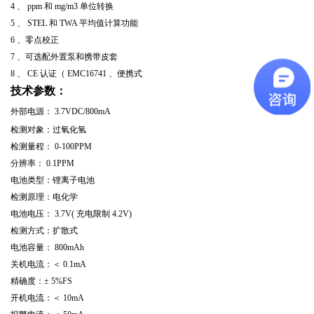
4
、
ppm
和
mg/m3
单位转换
5
、
STEL
和
TWA
平均值计算功能
6
、零点校正
7
、可选配外置泵和携带皮套
8
、
CE
认证（
EMC16741
、便携式
技术参数：
外部电源：
3.7VDC/800mA
检测对象：过氧化氢
检测量程：
0-100PPM
分辨率：
0.1PPM
电池类型：锂离子电池
检测原理：电化学
电池电压：
3.7V(
充电限制
4.2V)
检测方式：扩散式
电池容量：
800mAh
关机电流：＜
0.1mA
精确度：±
5%FS
开机电流：＜
10mA