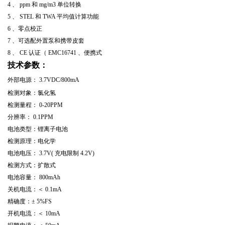
4
、
ppm
和
mg/m3
单位转换
5
、
STEL
和
TWA
平均值计算功能
6
、零点校正
7
、可选配外置泵和携带皮套
8
、
CE
认证（
EMC16741
、便携式
技术参数：
外部电源：
3.7VDC/800mA
检测对象：氯化氢
检测量程：
0-20PPM
分辨率：
0.1PPM
电池类型：锂离子电池
检测原理：电化学
电池电压：
3.7V(
充电限制
4.2V)
检测方式：扩散式
电池容量：
800mAh
关机电流：＜
0.1mA
精确度：±
5%FS
开机电流：＜
10mA