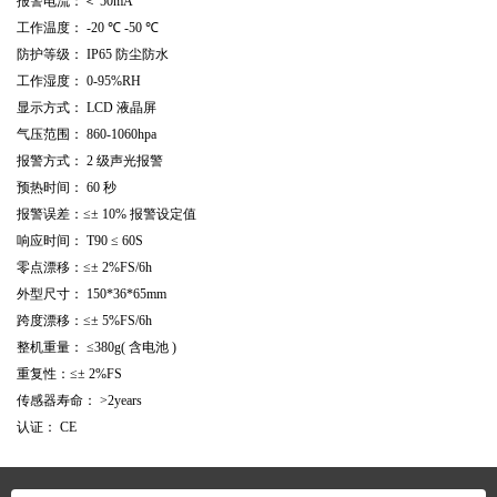
报警电流：＜
50mA
工作温度：
-20
℃
-50
℃
防护等级：
IP65
防尘防水
工作湿度：
0-95%RH
显示方式：
LCD
液晶屏
气压范围：
860-1060hpa
报警方式：
2
级声光报警
预热时间：
60
秒
报警误差：≤±
10%
报警设定值
响应时间：
T90
≤
60S
零点漂移：≤±
2%FS/6h
外型尺寸：
150*36*65mm
跨度漂移：≤±
5%FS/6h
整机重量：
≤380g(
含电池
)
重复性：≤±
2%FS
传感器寿命：
>2years
认证：
CE