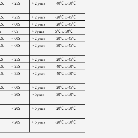
.S.
< 25S
> 2 years
-40
℃
to 50
℃
.S.
< 25S
> 2 years
-20
℃
to 45
℃
.S.
< 60S
> 2 years
-20
℃
to 45
℃
%
< 6S
> 3years
5
℃
to 50
℃
.S.
< 60S
> 2 years
-20
℃
to 45
℃
.S.
< 60S
> 2 years
-20
℃
to 45
℃
.S
< 25S
> 2 years
-20
℃
to 45
℃
.S.
< 25S
> 2 years
-40
℃
to 50
℃
.S.
< 25S
> 2 years
-40
℃
to 50
℃
.S.
< 60S
> 2 years
-20
℃
to 45
℃
< 20S
> 5years
-20
℃
to 50
℃
< 20S
> 5 years
-20
℃
to 50
℃
< 20S
> 5 years
-20
℃
to 50
℃