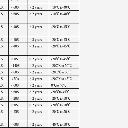
.S.
< 60S
> 2 years
-10
℃
to 40
℃
.S.
< 60S
> 2 years
-10
℃
to 40
℃
.S.
< 40S
> 3 years
-20
℃
to 45
℃
.S.
< 40S
> 3 years
-20
℃
to 45
℃
.S.
< 40S
> 3 years
-20
℃
to 45
℃
.S.
<90S
> 2 years
-20
℃
to 45
℃
.S.
<140S
> 2 years
-20C
℃
to 50
℃
.S.
< 60S
> 2 years
-20C
℃
to 50
℃
.S.
﹤
50s
> 3 years
-20C
℃
to 45
℃
.S.
< 60S
> 2 years
0
℃
to 40
℃
.S.
< 60S
> 2 years
-20
℃
to 45
℃
.S.
< 20S
> 2 years
-20
℃
to 50
℃
.S.
<50S
> 2 years
-20
℃
to 50
℃
.S.
< 45S
> 2 years
-20
℃
to 50
℃
.S.
< 60S
> 2 years
-40
℃
to 50
℃