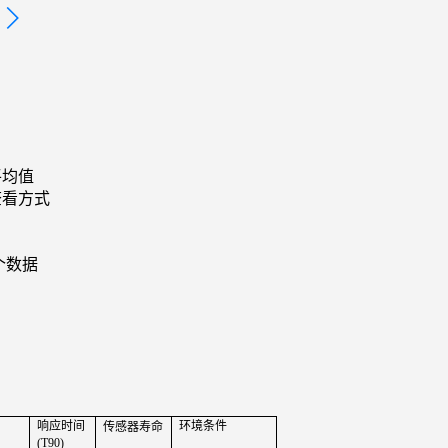
平均值
查看方式
个数据
响应时间
环境条件
传感器寿命
(T90)