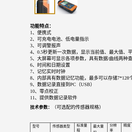
功能特点：
1
、便携式
2
、可充电电池、低电量指示
3
、可调警报声
4
、
0.5
秒更新一次数据，显示当前值、最大值、
5
、大屏幕可显示各项参数，具有数据
/
曲线两种
6
、时间和日期设置
7
、记忆实时时钟
8
、内部具有数据记忆功能，最多可以存储
7*128
9
、数据记录直接到
PC
（
USB
）
10
、零点校正
11
、提供数据记录软件
可选配的传感器规格）
技术参数：
（
标准量
分辨
精度
型号
传感器类型
最大量
程
率