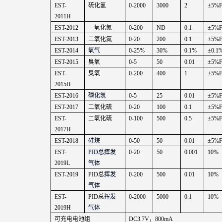
EST-
硫化氢
0-2000
3000
2
±
5%F
2011H
EST-2012
一氧化氮
0-200
ND
0.1
±
5%F
EST-2013
二氧化氮
0-20
200
0.1
±
5%F
EST-2014
氧气
0-25%
30%
0.1%
±
0.1
EST-2015
臭氧
0-5
50
0.01
±
5%F
EST-
臭氧
0-200
400
1
±
5%F
2015H
EST-2016
磷化氢
0-5
25
0.01
±
5%F
EST-2017
二氧化硫
0-20
100
0.1
±
5%F
EST-
二氧化硫
0-100
500
0.5
±
5%F
2017H
EST-2018
硅烷
0-50
50
0.01
±
5%F
EST-
PID
总挥发
0-20
50
0.001
10%
2019L
气体
EST-2019
PID
总
挥发
0-200
500
0.01
10%
气体
EST-
PID
总
挥发
0-2000
5000
0.1
10%
2019H
气体
可充电电池组
DC3.7V
，
800mA