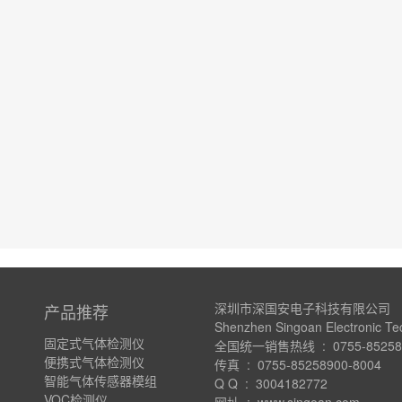
深圳市深国安电子科技有限公司
产品推荐
Shenzhen Singoan Electronic Te
固定式气体检测仪
全国统一销售热线 : 0755-852589
便携式气体检测仪
传真 : 0755-85258900-8004
智能气体传感器模组
Q Q : 3004182772
VOC检测仪
网址 : www.singoan.com