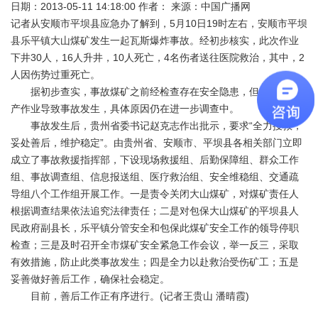
日期：2013-05-11 14:18:00 作者： 来源：中国广播网
记者从安顺市平坝县应急办了解到，5月10日19时左右，安顺市平坝
县乐平镇大山煤矿发生一起瓦斯爆炸事故。经初步核实，此次作业
下井30人，16人升井，10人死亡，4名伤者送往医院救治，其中，2
人因伤势过重死亡。
据初步查实，事故煤矿之前经检查存在安全隐患，但仍继续生
产作业导致事故发生，具体原因仍在进一步调查中。
事故发生后，贵州省委书记赵克志作出批示，要求“全力搜救，
妥处善后，维护稳定”。由贵州省、安顺市、平坝县各相关部门立即
成立了事故救援指挥部，下设现场救援组、后勤保障组、群众工作
组、事故调查组、信息报送组、医疗救治组、安全维稳组、交通疏
导组八个工作组开展工作。一是责令关闭大山煤矿，对煤矿责任人
根据调查结果依法追究法律责任；二是对包保大山煤矿的平坝县人
民政府副县长，乐平镇分管安全和包保此煤矿安全工作的领导停职
检查；三是及时召开全市煤矿安全紧急工作会议，举一反三，采取
有效措施，防止此类事故发生；四是全力以赴救治受伤矿工；五是
妥善做好善后工作，确保社会稳定。
目前，善后工作正有序进行。(记者王贵山 潘晴霞)