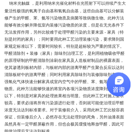
纳米光触媒
，是利用纳米光催化材料在光照射下可以持续产生大
量活性极强的氧离子自由基和氢氧自由基，这些自由基可以分解装
修产生的甲醛、苯、氨等污染物质及病菌等致病微生物。此种方法
能够有效分解并降低室内装修污染物质的浓度，但是在无光条件下
无法发挥作用，另外比较难于处理甲醛污染的主要来源
-
家具（特
别是封闭的家具）；同时要用此种工艺治理装修污染，要求降到国
家规定标准以下，需要时间较长，特别是超标较为严重的情况下。
甲醛清除剂
+
装修（家具）除味剂治理工艺，是利用植物吸收甲醛
的原理研制的甲醛清除剂涂刷在家具及人造板材制品的裸露表面，
使其渗透到板材内部，与板材内部的游离甲醛产生聚合反应以达到
清除板材中的游离甲醛；同时利用家具除味剂与装修除味剂产生的
强氧化气体快速分解家具或室内空气中的甲醛、苯、氨等装修污染
物质。此种方法能够快速的将室内各项污染物质浓度降到国家标准
以下，特别是对家具的处理效果相当明显。但此种工艺对施工要求
较高，要求必须将所有污染源进行处理，否则就可能使治理后甲醛
浓度无法达到标准要求。对于装修前介入，采用此种工艺比较容易
保证，但装修后介入，必然存在无法处理到的死角，另外油漆表面
虽然具有一定甲醛屏蔽作用，但也会极其缓慢地释放甲醛，因此可
能使治理后无法达到标准。