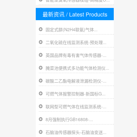
最新资讯
/ Latest Products
固定式肼(N2H4联氨)气体...
二氧化硫在线监测系统-预处理...
英国品牌有毒有害气体传感器-...
腌菜池便携式多功能气体检测仪...
碳酸二乙酯电解液泄漏检测仪-...
可燃气体报警控制器-新国标G...
联网型可燃气体在线监测系统-...
8月强制执行GB16808-...
石脑油传感器探头-石脑油变送...