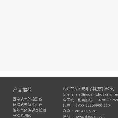
深圳市深国安电子科技有限公司
产品推荐
Shenzhen Singoan Electronic Te
固定式气体检测仪
全国统一销售热线 : 0755-852589
便携式气体检测仪
传真 : 0755-85258900-8004
智能气体传感器模组
Q Q : 3004182772
VOC检测仪
网址 : www.singoan.com