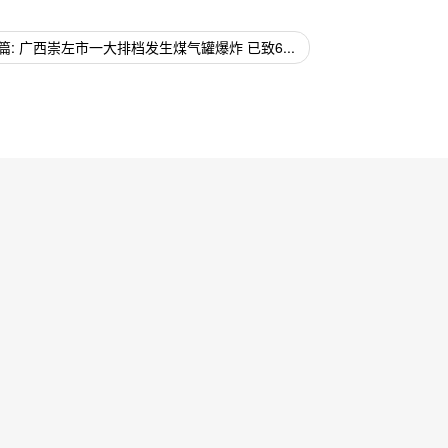
篇: 广西崇左市一大排档发生煤气罐爆炸 已致6...