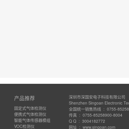
深圳市深国安电子科技有限公司
产品推荐
Shenzhen Singoan Electronic Te
固定式气体检测仪
全国统一销售热线 : 0755-852589
便携式气体检测仪
传真 : 0755-85258900-8004
智能气体传感器模组
Q Q : 3004182772
VOC检测仪
网址 : www.singoan.com