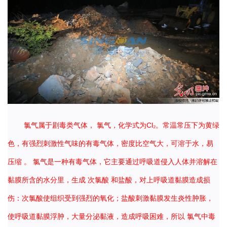
氯气属于剧毒类气体，
氯气，化学式为Cl₂。常温常压下为黄绿
色，有强烈刺激性气味的有毒气体，密度比空气大，可溶于水，易
压缩
。
氯气是一种有毒气体，它主要通过呼吸道侵入人体并溶解在
黏膜所含的水分里，生成
次氯酸
和盐酸，对上呼吸道黏膜造成损
伤：次氯酸使组织受到强烈的氧化；盐酸刺激黏膜发生炎性肿胀，
使呼吸道黏膜浮肿，大量分泌黏液，造成呼吸困难，所以
氯气中毒