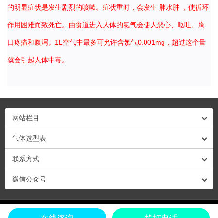
的明显症状是发生剧烈的咳嗽。症状重时，会发生
肺水肿
，使循环
作用困难而致死亡。由食道进入人体的氯气会使人恶心、呕吐、胸
口疼痛和腹泻。1L空气中最多可允许含氯气0.001mg，超过这个量
就会引起人体中毒。
网站栏目
气体选型表
联系方式
微信公众号
粤ICP备13009878号-1 粤公网安备44030702001695号 © Copyright 2018 深圳市深
在线咨询
拨打电话