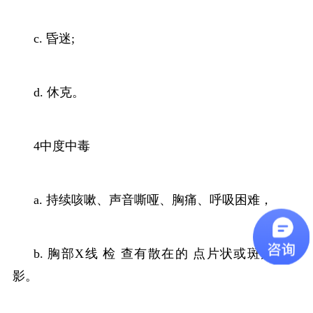
c. 昏迷;
d. 休克。
4中度中毒
a. 持续咳嗽、声音嘶哑、胸痛、呼吸困难，
b.
胸部X线 检 查有散在的 点片状或斑片状阴
影。