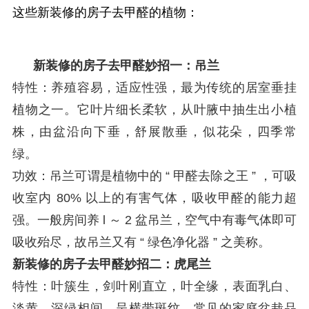
这些新装修的房子去甲醛的植物：
新装修的房子去甲醛妙招一：吊兰
特性：养殖容易，适应性强，最为传统的居室垂挂
植物之一。它叶片细长柔软，从叶腋中抽生出小植
株，由盆沿向下垂，舒展散垂，似花朵，四季常
绿。
功效：吊兰可谓是植物中的
“
甲醛去除之王
”
，可吸
收室内
80%
以上的有害气体，吸收甲醛的能力超
强。一般房间养
l
～
2
盆吊兰，空气中有毒气体即可
吸收殆尽，故吊兰又有
“
绿色净化器
”
之美称。
新装修的房子去甲醛妙招二：虎尾兰
特性：叶簇生，剑叶刚直立，叶全缘，表面乳白、
淡黄、深绿相间，呈横带斑纹。常见的家庭盆栽品