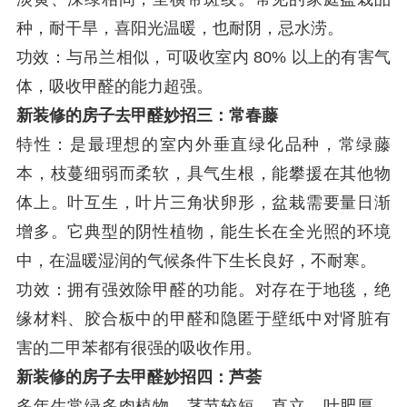
种，耐干旱，喜阳光温暖，也耐阴，忌水涝。
功效：与吊兰相似，可吸收室内
80%
以上的有害气
体，吸收甲醛的能力超强。
新装修的房子去甲醛妙招三：常春藤
特性：是最理想的室内外垂直绿化品种，常绿藤
本，枝蔓细弱而柔软，具气生根，能攀援在其他物
体上。叶互生，叶片三角状卵形，盆栽需要量日渐
增多。它典型的阴性植物，能生长在全光照的环境
中，在温暖湿润的气候条件下生长良好，不耐寒。
功效：拥有强效除甲醛的功能。对存在于地毯，绝
缘材料、胶合板中的甲醛和隐匿于壁纸中对肾脏有
害的二甲苯都有很强的吸收作用。
新装修的房子去甲醛妙招四：芦荟
多年生常绿多肉植物，茎节较短，直立，叶肥厚，