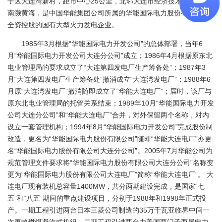
子区大连湾新村，距市中心25公里，北邻大连市经济技术开发区，
南濒黄海，是中国华能集团公司所属的华能国际电力股份有限公司
全资控股的国有大型火力发电企业。
1985年3月根据“华能国际电力开发公司”的总体部署，当年6
月“华能国际电力开发公司大连分公司”成立；1986年4月根据原东北
电业管理局的要求成立了“大连第四发电厂生产筹备处”；1987年3
月“大连第四发电厂生产筹备处”撤消成立“大连湾发电厂”；1988年6
月原“大连湾发电厂”撤消随即成立了“华能大连电厂”；届时，该厂与
原东北电业管理局的托管关系结束；1989年10月“华能国际电力开发
公司大连分公司”和“华能大连电厂”合并，对外保留两个名称，对内
设立一套管理机构；1994年8月“华能国际电力开发公司”完成股份制
改造，更名为“华能国际电力股份有限公司”随即“华能大连电厂”亦更
名“华能国际电力股份有限公司大连分公司”。2005年7月华能公司为
规范管理文件要求将“华能国际电力股份有限公司大连分公司”名称变
更为“华能国际电力股份有限公司大连电厂”简称“华能大连电厂”。 大
连电厂现有装机总容量1400MW，共分两期建设完成，是国家“七
五”和“八五”期间的重点建设项目，分别于1988年和1998年正式投
产。一期工程引进两台日本三菱公司制造的35万千瓦亚临界中间一
次再热燃煤凝汽式机组。二期工程引进两台由美国西门子西屋电力