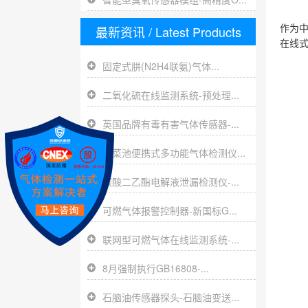
最新资讯
/ Latest Products
作为
在线
固定式肼(N2H4联氨)气体...
二氧化硫在线监测系统-预处理...
英国品牌有毒有害气体传感器-...
腌菜池便携式多功能气体检测仪...
碳酸二乙酯电解液泄漏检测仪-...
可燃气体报警控制器-新国标G...
联网型可燃气体在线监测系统-...
8月强制执行GB16808-...
石脑油传感器探头-石脑油变送...