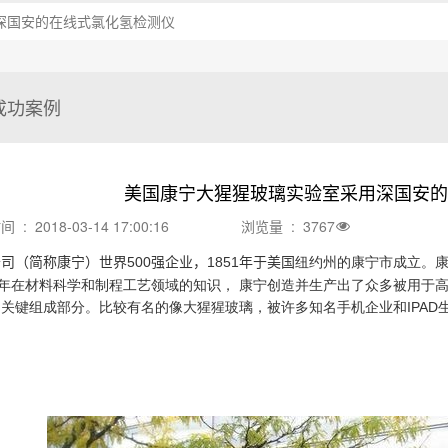
深国安的在线式氯化氢检测仪
成功案例
美国康宁大猩猩玻璃实验室采用深国安的
: 2018-03-14 17:00:16
浏览量 : 3767
公司（简称康宁）世界
500
强企业，
1851
年于美国
纽约州
的康宁市成立。
年在材料科学和制程工艺领域的知识，
康宁创造并生产出了众多被用于
的关键组成部分。比较有名的像
大猩猩玻璃，被许多知名手机企业和
IPAD