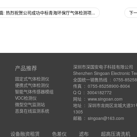
篇: 热烈祝贺公司成功中标青海环保厅气体检测项...
下一
深圳市深国安电子科技有限公司
产品推荐
Shenzhen Singoan Electronic Te
固定式气体检测仪
全国统一销售热线 : 0755-852589
便携式气体检测仪
传真 : 0755-85258900-8004
智能气体传感器模组
Q Q : 3004182772
VOC检测仪
网址 : www.singoan.com
微型空气监测站
地址 : 深圳市龙岗区龙城大道3
恶臭在线监测系统
1305
邮箱 : singoan@163.com
设备融资租赁
色差仪
滤布
超高压清洗机