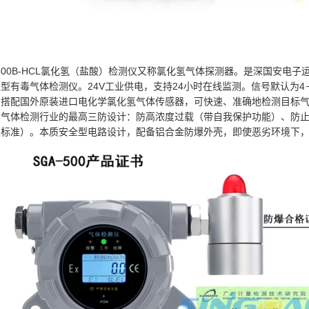
500B-HCL
氯化氢（盐酸）检测仪又称氯化氢气体探测器。是深国安电子
示型有毒气体检测仪。
24V
工业供电，支持
24
小时在线监测。信号默认为
4
，搭配国外原装进口电化学氯化氢气体传感器，可快速、准确地检测目标
为气体检测行业的最高三防设计：防高浓度过载（带自我保护功能）、防
级标准）。本质安全型电路设计，配备铝合金防爆外壳，即使恶劣环境下