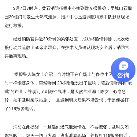
9月7日7时许，黄石消防指挥中心接到群众报警称：团城山石榴
园20栋门前发生天然气泄漏。指挥中心迅速调度特勤中队赶赴现场
进行救援。
经过消防官兵近30分钟的紧张处置，成功将险情排除，此次救
援行动共疏散了50余名群众。在技术人员确认现场安全后，消防官
兵撤离现场。
据报警人陈女士介绍：当时她正在广场上与多位小区居民和平
时一样锻炼身体，突然听到 20栋附近发出了巨响，随后便听到有“呲
呲”的声音，并嗅到了刺激性气味，是天然气泄漏！陈女士心念急
转，如不及时采取措施，一旦遇到明火后果不堪设想，于是便拨打
了119报警电话。
消防在此提醒：一旦遇到燃气泄漏情况，不要慌张，及时关闭
燃气阀门，熄灭一切点火源，逃离泄漏现场，并拨打119报警电话，