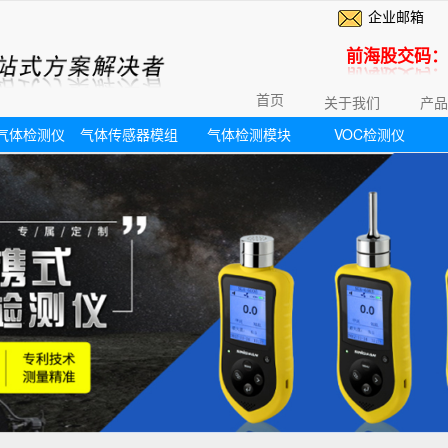
企业邮箱
前海股交码：6
首页
关于我们
产品
气体检测仪
气体传感器模组
气体检测模块
VOC检测仪