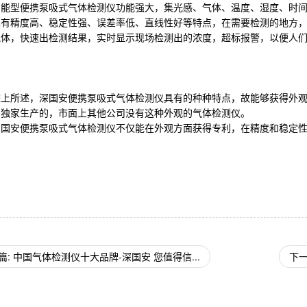
型便携泵吸式气体检测仪功能强大，
集光感、气体、温度、湿度、时
具有
精度高、稳定性强、误差率低、直线性好
等特点，在需要检测的地方
气体，快速出检测结果，实时显示现场检测出的浓度，超标报警，以便人
所述，深国安便携泵吸式气体检测仪具有的种种特点，故能够获得外观
司独家生产的，市面上其他公司没有这种外观的气体检测仪。
安便携泵吸式气体检测仪不仅能在外观方面获得专利，在精度和稳定性
篇: 中国气体检测仪十大品牌-深国安 您值得信...
下一