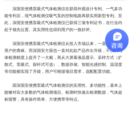
深国安便携泵吸式气体检测仪在获得外观设计专利、一气多功
能专利后，现气体检测仪吸气泵的控制电路再获实用新型专利。至
此，深国安便携泵吸式气体检测仪已获得三项专利证书，在行业内
处于领先位置。其实用性也得到用户的一致好评。
深国安便携泵吸式气体检测仪从投入市场以来，一直受到广大
用户的青睐。而深国安方面也一直对此款产品作出升级，不仅从气
体检测精度上提升了一大截，再从大屏幕液晶显示、采样方式（扩
散式、泵吸式、探杆式可选）、数据存储、智能光感控制、温湿度
等功能都实现了升级，用户可根据项目需求，选配配置功能。
因深国安便携泵吸式气体检测仪的实用性、多功能性，基本上
能够对应大多数的气体检测项目。检测时快速出检测数据，气体超
标报警，具有操作简单、方便携带等特点。