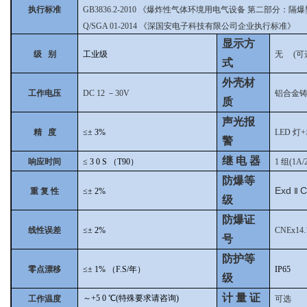
执行标准
GB3836.2-2010
《爆炸性气体环境用电气设备 第二部分：隔爆型“
Q/SGA 01-2014
《深国安电子科技有限公司企业执行标准》
显示方
级 别
工业级
无 (可
式
外壳材
工作电压
DC 12
－30V
铝合金
质
声光报
精 度
≤±
3%
LED
灯+
警
继 电 器
响应时间
≤
3
0
S
（T90）
1
组(1A/
防爆等
Exd
C
重 复 性
≤±
2%
Ⅱ
级
防爆证
线性误差
≤±
2%
CNEx14.
号
防护等
零点漂移
≤±
1%
（F.S/年）
IP65
级
计 量 证
～+5
0
℃(特殊要求请咨询)
工作温度
可选