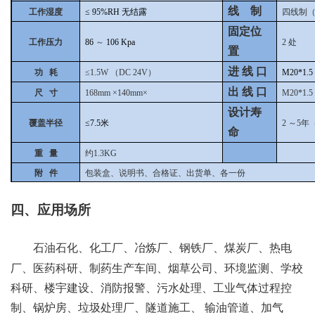
线 制
工作湿度
≤
95%RH
无结露
四线制
固定位
工作压力
86
～
106
Kpa
2
处
置
进 线 口
功 耗
≤1.5W （DC 24V）
M20*1.5
出 线 口
尺 寸
168mm
×140mm×
M20*1.5
设计寿
覆盖半径
≤7.5米
2
～5年
命
重 量
约1.3KG
附 件
包装盒、说明书、合格证、出货单、各一份
四、应用场所
石油石化、化工厂、冶炼厂、钢铁厂、煤炭厂、热电
厂、医药科研、制药生产车间、烟草公司、环境监测、学校
科研、楼宇建设、消防报警、污水处理、工业气体过程控
制、锅炉房、垃圾处理厂、隧道施工、
输油管道、加气