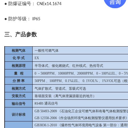
●
防爆证编号：
CNEx14.1674
●
防护等级：
IP65
三、产品参数
检测气体
一般性可燃气体
化 学 式
EX
检测原理
半导体式、催化燃烧式、红外线式、热传导式
量 程
0
－5000PPM、10000PPM、20000PPM、0－100%LEL、0－5
分 辨 率
50PPM
、100PPM、0.1%LEL、
0.
1VOL%
、1%VOL可选（
检测方式
气体扩散式、管道式、泵吸式可选
安装方式
靠墙面安装（离气体泄漏源最近的地方）
通讯信号
输出信号
RS485
GB 50493-2009
《石油化工企业可燃气体和有毒气体检测报警
设计标准
GB 12358-2006《作业场所环境气体检测报警仪通用技术要求
GB3836.1-2010
《爆炸性气体环境用电气设备 第一部分：通用