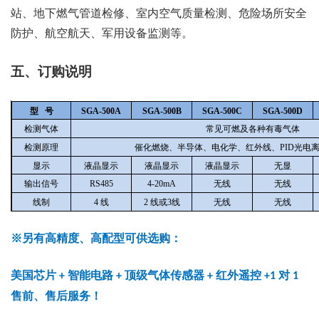
站、地下燃气管道检修、室内空气质量检测、危险场所安全
防护、航空航天、军用设备监测等。
五、订购说明
型 号
SGA-500A
SGA-500B
SGA-500C
SGA-500D
检测气体
常见可燃及各种有毒气体
检测原理
催化燃烧、半导体、电化学、红外线、PID光电
显示
液晶显示
液晶显示
液晶显示
无显
输出信号
RS485
4-20mA
无线
无线
线制
4
线
2
线或3线
无线
无线
※另有高精度、高配型可供选购：
美国芯片
智能电路
顶级气体传感器
红外遥控
对
+
+
+
+1
1
售前、售后服务！