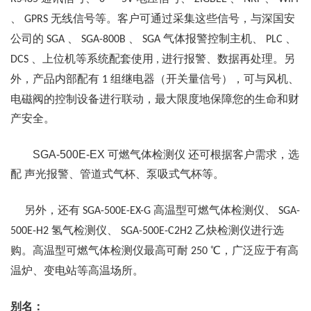
、
无线信号等。客户可通过采集这些信号，与深国安
GPRS
公司的
、
、
气体报警控制主机、
、
SGA
SGA-800B
SGA
PLC
、上位机等系统配套使用
进行报警、数据再处理。另
DCS
,
外，产品内部配有
组继电器（开关量信号），可与风机、
1
电磁阀的控制设备进行联动，最大限度地保障您的生命和财
产安全。
SGA-500E-EX
可燃气体检测仪
还可根据客户需求，选
配
声光报警、管道式气杯、泵吸式气杯等。
另外，还有
高温型可燃气体检测仪、
SGA-500E-EX-G
SGA-
氢气检测仪、
乙炔检测仪进行选
500E-H2
SGA-500E-C2H2
购。高温型可燃气体检测仪最高可耐
℃，广泛应于有高
250
温炉、变电站等高温场所。
别名：