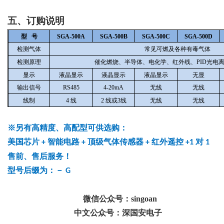
五、订购说明
型 号
SGA-500A
SGA-500B
SGA-500C
SGA-500D
检测气体
常见可燃及各种有毒气体
检测原理
催化燃烧、半导体、电化学、红外线、PID光电
显示
液晶显示
液晶显示
液晶显示
无显
输出信号
RS485
4-20mA
无线
无线
线制
4
线
2
线或3线
无线
无线
※另有高精度、高配型可供选购：
美国芯片
智能电路
顶级气体传感器
红外遥控
对
+
+
+
+1
1
售前、售后服务！
型号后缀为：－
G
微信公众号：singoan
中文公众号：深国安电子