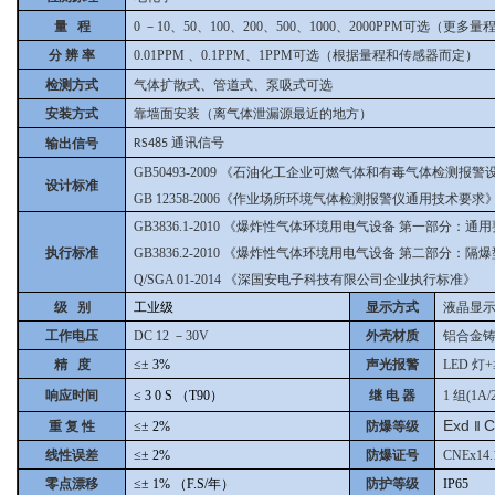
量 程
0
－10、50、100、200、500、1000、2000PPM可选（更多
分 辨 率
0.01PPM
、0.1PPM、1PPM可选（根据量程和传感器而定）
检测方式
气体扩散式、管道式、泵吸式可选
安装方式
靠墙面安装（离气体泄漏源最近的地方）
通讯信号
输出信号
RS485
GB50493-2009
《石油化工企业可燃气体和有毒气体检测报警
设计标准
GB 12358-2006《作业场所环境气体检测报警仪通用技术要求
GB3836.1-2010
《爆炸性气体环境用电气设备 第一部分：通用
执行标准
GB3836.2-2010
《爆炸性气体环境用电气设备 第二部分：隔爆型“
Q/SGA 01-2014
《深国安电子科技有限公司企业执行标准》
级 别
工业级
显示方式
液晶显
工作电压
DC 12
－30V
外壳材质
铝合金
精 度
≤±
3%
声光报警
LED
灯+
响应时间
≤
3
0
S
（T90）
继 电 器
1
组(1A/
Exd
C
重 复 性
≤±
2%
防爆等级
Ⅱ
线性误差
≤±
2%
防爆证号
CNEx14.
零点漂移
≤±
1%
（F.S/年）
防护等级
IP65