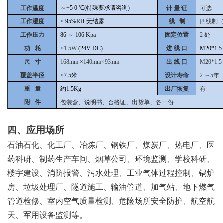
～+5
0
℃(特殊要求请咨询)
工作温度
计 量 证
可选
工作湿度
≤
95%RH
无结露
线 制
四线制
工作压力
86
～
106
Kpa
固定位置
2
处
功 耗
≤1.5W
(24V DC)
进 线 口
M20*1.5
尺 寸
168mm
×140mm×93mm
出 线 口
M20*1.5
覆盖半径
≤7.5米
设计寿命
2
～5年
重 量
约1.5Kg
出厂恢复
有
附 件
包装盒、说明书、合格证、出货单、各一份
四、应用场所
石油石化、化工厂、冶炼厂、钢铁厂、煤炭厂、热电厂、医
药科研、制药生产车间、烟草公司、环境监测、学校科研、
楼宇建设、消防报警、污水处理、工业气体过程控制、锅炉
房、垃圾处理厂、隧道施工、输油管道、加气站、地下燃气
管道检修、室内空气质量检测、危险场所安全防护、航空航
天、军用设备监测等。