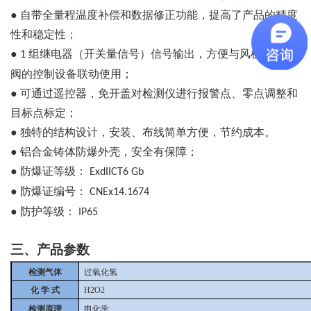
●
自带全量程温度补偿和数据修正功能，提高了产品的精度
性和稳定性；
●
组继电器（开关量信号）信号输出，方便与风机或电磁
1
阀的控制设备联动使用；
●
可通过遥控器，免开盖对检测仪进行报警点、零点调整和
目标点标定；
●
独特的结构设计，安装、布线简单方便，节约成本。
●
铝合金铸体防爆外壳，安全有保障；
●
防爆证等级：
ExdIICT6 Gb
●
防爆证编号：
CNEx14.1674
●
防护等级：
IP65
三、产品参数
检测气体
过氧化氢
化 学 式
H2O2
检测原理
电化学