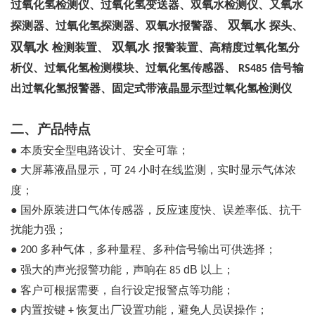
过氧化氢检测仪、过氧化氢变送器、双氧水检测仪、又氧水
双氧水
探测器、过氧化氢探测器、双氧水报警器、
探头、
双氧水
双氧水
检测装置、
报警装置、高精度过氧化氢分
析仪、过氧化氢检测模块、过氧化氢传感器、
信号输
RS485
出过氧化氢报警器、固定式带液晶显示型过氧化氢检测仪
二、产品特点
●
本质安全型电路设计、安全可靠；
●
大屏幕液晶显示，可
小时在线监测，实时显示气体浓
24
度；
●
国外原装进口气体传感器，反应速度快、误差率低、抗干
扰能力强；
●
多种气体，多种量程、多种信号输出可供选择；
200
●
强大的声光报警功能，声响在
dB
以上；
85
●
客户可根据需要，自行设定报警点等功能；
●
内置按键
恢复出厂设置功能，避免人员误操作；
+