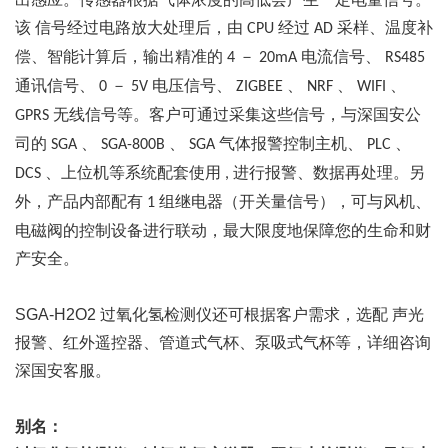
该
信号经过电路放大处理后，由
经过
采样、温度补
CPU
AD
偿、智能计算后，输出精准的
－
电流信号、
4
20mA
RS485
通讯信号、
－
电压信号、
、
、
、
0
5V
ZIGBEE
NRF
WIFI
无线信号等。客户可通过采集这些信号，与深国安公
GPRS
司的
、
、
气体报警控制主机、
、
SGA
SGA-800B
SGA
PLC
、上位机等系统配套使用
进行报警、数据再处理。另
DCS
,
外，产品内部配有
组继电器（开关量信号），可与风机、
1
电磁阀的控制设备进行联动，最大限度地保障您的生命和财
产安全。
SGA-H2O2
过氧化氢检测仪还可根据客户需求，选配
声光
报警、红外遥控器、管道式气杯、泵吸式气杯等，详细咨询
深国安客服。
别名：