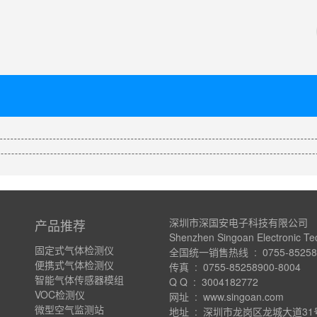
深圳市深国安电子科技有限公司
产品推荐
Shenzhen Singoan Electronic Te
固定式气体检测仪
全国统一销售热线 : 0755-852589
便携式气体检测仪
传真 : 0755-85258900-8004
智能气体传感器模组
Q Q : 3004182772
VOC检测仪
网址 : www.singoan.com
微型空气监测站
地址 : 深圳市龙岗区龙城大道3