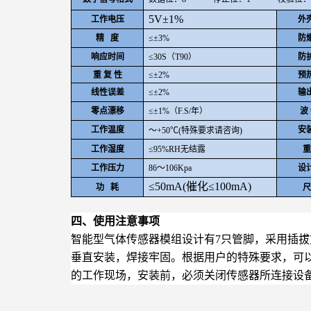
5V
±1%
工作电压
外
精 度
≤±
3%
防
响应时间
≤
3
0
S
（T90）
防
重 复 性
≤±
2%
预
线性误差
≤±
2%
输
零点漂移
≤±
1%
（F.S/年）
波
工作温度
安
～+5
0
℃(特殊要求请咨询)
工作湿度
≤
95%RH
无结露
重
工作压力
86
～
106
Kpa
设
≤50mA(催化≤100mA)
功 耗
尺
四、使用注意事项
智能型气体传感器模组设计有7只管脚，采用插
垂直安装，焊接牢固。根据用户的特殊要求，可以不
的工作现场，安装前，必须关闭传感器所连接设