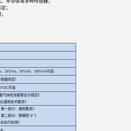
化、半导体等多种传感器；
标定；
用；
pm、20%Vol，50%Vol、100%Vol可选
和传感器而定）
-5VDC可选
毒气体检测报警设计规范》
报警仪通用技术要求》
 第一部分：通用要求》
第二部分：隔爆型“d” 》
企业执行标准》
无