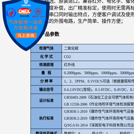
●
专业精选、原装进口，兼容红外、电化学、催
●
自带温度补偿，出厂精准标定，使用时无需再
●
电压和串口同时输出特点，方便客户调试及使
●
最简化的外围电路，生产简单、操作方便；
三、
产品参数
检测气体
二氧化碳
化 学 式
CO2
检测原理
红外线
量 程
0-2000ppm
、5000ppm、10000ppm、50000p
分 辨 率
1
、2、5PPM、0.1VOL%可选（根据量程
输出信号
0.4-2.0VDC(
常规)、0-1.6VDC、0-4VDC、0
GB50493-2009
《石油化工企业可燃气体和有
设计标准
GB 12358-2006《作业场所环境气体检测
GB3836.1-2010
《爆炸性气体环境用电气设备
执行标准
GB3836.2-2010
《爆炸性气体环境用电气设备 
Q/SGA 01-2014
《深国安电子科技有限公司
数字信号格式
数据位：8 停止位：1 校验位：