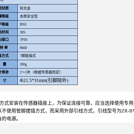
壳材质
铝合金
爆等级
本质安全型
护等级
IP65
热时间
30S
出接口
7PIN
 特 率
9600
装方式
7
脚拔插式
 量
200g
计寿命
2
～5年（根据传感器而定）
Φ21.5*31mm(引脚除外)
 寸
拔方式安装在传感器插座上，为保证连接可靠，应当选择使用专
使用管脚拔插方式，而采用外部引线方式，引线型号为ZR-BVR0
备的电源。