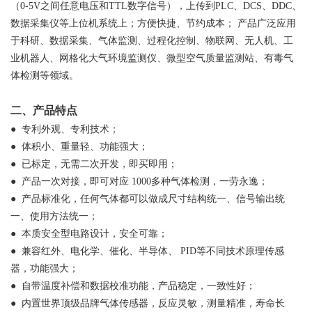
（0-5V之间任意电压和TTL数字信号），上传到PLC、DCS、DDC、
数据采集仪等上位机系统上；方便快捷、节约成本；
产品广泛应用
于科研、数据采集、气体监测、过程化控制、物联网、无人机、工
业机器人、网格化大气环境监测仪、微型空气质量监测站、有毒气
体检测等领域。
二、产品特点
●
专利外观、专利技术；
●
体积小、重量轻、功能强大；
●
已标定，无需二次开发，即买即用；
●
产品一次对接，即可对应
1000多种气体检测，一劳永逸；
●
产品标准化，任何气体都可以做成尺寸结构统一、信号输出统
一、使用方法统一；
●
本质安全型电路设计，安全可靠；
●
兼容红外、电化学、催化、半导体、
PID等不同技术原理传感
器，功能强大；
●
自带温度补偿和数据校准功能，产品稳定，一致性好；
●
内置世界顶级品牌气体传感器，反应灵敏，测量精准，寿命长