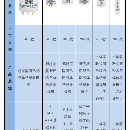
参
考
上
市
2015款
2018款
2015款
2018款
2015款
2018款
日
期
一体泵
一体泵
新超微
高精度
新高精
吸式
环
吸式
环
产
超微型
环己烷
型
环己
型
环己
度
环己
己烷
气
己烷
气
品
气体传感器模
烷
气体
烷
气体
烷
气体
体传感
体传感
属
组
传感器
传感器
传感器
器模组
器模组
性
模组
模组
模组
（上下
（左右
通气）
通气）
在
在
SGA-
史上最
SGA-
基
700A
高精
基
400A
础下电
度、最
一体泵
一体泵
础下直
路升