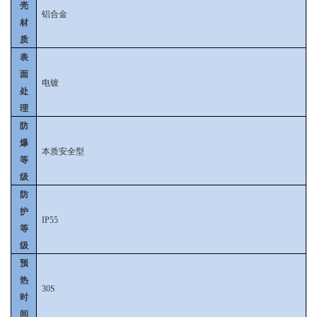
壳
铝合金
材
质
表
面
电镀
处
理
防
爆
本质安全型
等
级
防
护
IP55
等
级
预
热
30S
时
间