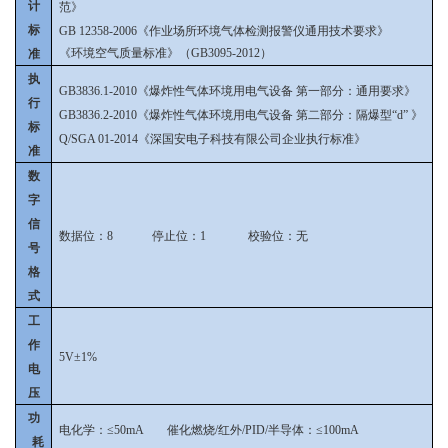
计
范》
标
GB 12358-2006《作业场所环境气体检测报警仪通用技术要求》
《环境空气质量标准》（GB3095-2012）
准
执
GB3836.1-2010《爆炸性气体环境用电气设备 第一部分：通用要求》
行
GB3836.2-2010《爆炸性气体环境用电气设备 第二部分：隔爆型“d” 》
标
Q/SGA 01-2014《深国安电子科技有限公司企业执行标准》
准
数
字
信
数据位：8 停止位：1 校验位：无
号
格
式
工
作
5V±1%
电
压
功
电化学：≤50mA 催化燃烧/红外/PID/半导体：≤100mA
耗