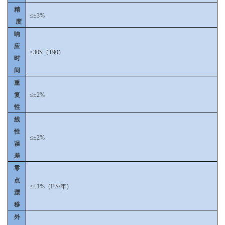
精
≤±3%
度
响
应
≤30S（T90）
时
间
重
复
≤±2%
性
线
性
≤±2%
误
差
零
点
≤±1%（F.S/年）
漂
移
外