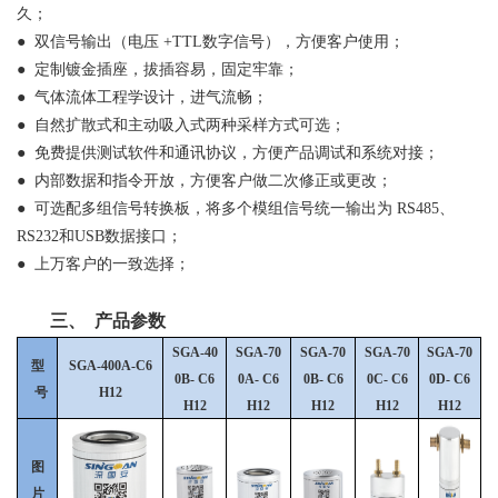
久；
●
双信号输出（电压
+TTL数字信号），方便客户使用；
●
定制镀金插座，拔插容易，固定牢靠；
●
气体流体工程学设计，进气流畅；
●
自然扩散式和主动吸入式两种采样方式可选；
●
免费提供测试软件和通讯协议，方便产品调试和系统对接；
●
内部数据和指令开放，方便客户做二次修正或更改；
●
可选配多组信号转换板，将多个模组信号统一输出为
RS485、
RS232和USB数据接口；
●
上万客户的一致选择；
三、
产品参数
SGA-40
SGA-70
SGA-70
SGA-70
SGA-70
型
SGA-400A-C6
0B-
C6
0A-
C6
0B-
C6
0C-
C6
0D-
C6
号
H12
H12
H12
H12
H12
H12
图
片