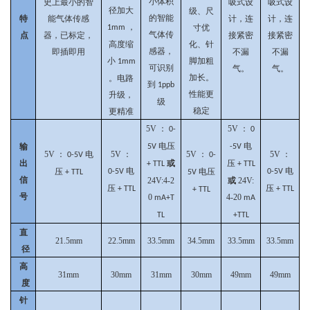
小体积
史上最小的智
吸式设
吸式设
径加大
级、尺
的智能
特
能气体传感
计，连
计，连
，
寸优
1mm
气体传
点
器，已标定，
接紧密
接紧密
高度缩
化、针
感器，
即插即用
不漏
不漏
小
脚加粗
1mm
可识别
气。
气。
加长。
。电路
到
1ppb
性能更
升级，
级
稳定
更精准
5V
：
5V
：
0-
0
电压
电
输
5V
-5V
5V
：
电
5V
：
5V
：
5V
：
0-5V
0-
出
或
压
+ TTL
+ TTL
电
电
压
电压
0-5V
0-5V
+ TTL
5V
信
24V:4-2
或
24V:
压
压
+ TTL
+ TTL
+ TTL
号
0
4-20
mA+T
mA
TL
+TTL
直
21.5mm
22.5mm
33.5mm
34.5mm
33.5mm
33.5mm
径
高
31mm
30mm
31mm
30mm
49mm
49mm
度
针