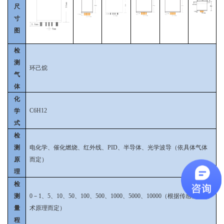
尺
寸
图
检
测
环己烷
气
体
化
C6H12
学
式
检
测
电化学、催化燃烧、红外线、PID、半导体、光学波导（依具体气体
原
而定）
理
检
测
0－1、5、10、50、100、500、1000、5000、10000（根据传感器和技
量
术原理而定）
程