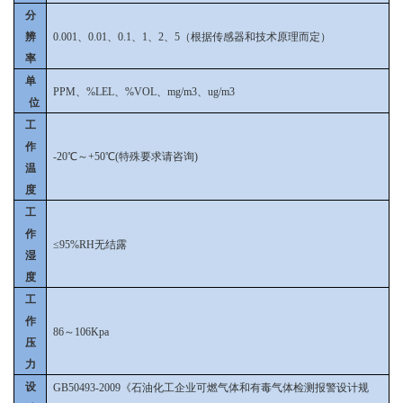
分
辨
0.001、0.01、0.1、1、2、5（根据传感器和技术原理而定）
率
单
PPM、%LEL、%VOL、mg/m3、ug/m3
位
工
作
-20℃～+50℃(特殊要求请咨询)
温
度
工
作
≤95%RH无结露
湿
度
工
作
86～106Kpa
压
力
设
GB50493-2009《石油化工企业可燃气体和有毒气体检测报警设计规