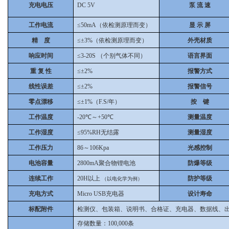
充电电压
DC 5V
泵 流 速
工作电流
≤50mA（依检测原理而变）
显 示 屏
精 度
≤±3%（依检测原理而变）
外壳材质
响应时间
≤3-20S （个别气体不同）
语言界面
重 复 性
≤±2%
报警方式
线性误差
≤±2%
报警信号
零点漂移
≤±1%（F.S/年）
按 键
工作温度
-20℃～+50℃
测量温度
工作湿度
≤95%RH无结露
测量湿度
工作压力
86～106Kpa
光感控制
电池容量
2800mA聚合物锂电池
防爆等级
连续工作
20H以上
防护等级
（以电化学为例）
充电方式
Micro USB充电器
设计寿命
标配附件
检测仪、包装箱、说明书、合格证、充电器、数据线、
存储数量：100,000条