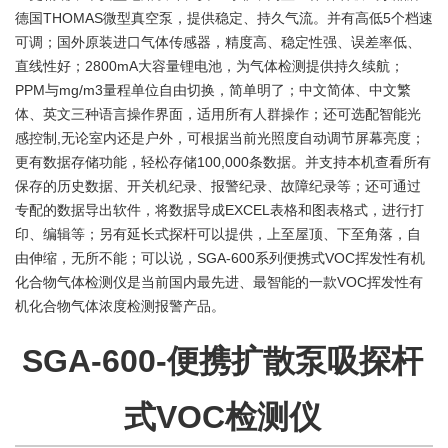
德国THOMAS微型真空泵，提供稳定、持久气流。并有高低5个档速
可调；国外原装进口气体传感器，精度高、稳定性强、误差率低、
直线性好；2800mA大容量锂电池，为气体检测提供持久续航；
PPM与mg/m3量程单位自由切换，简单明了；中文简体、中文繁
体、英文三种语言操作界面，适用所有人群操作；还可选配智能光
感控制,无论室内还是户外，可根据当前光照度自动调节屏幕亮度；
更有数据存储功能，轻松存储100,000条数据。并支持本机查看所有
保存的历史数据、开关机纪录、报警纪录、故障纪录等；还可通过
专配的数据导出软件，将数据导成EXCEL表格和图表格式，进行打
印、编辑等；另有延长式探杆可以提供，上至屋顶、下至角落，自
由伸缩，无所不能；可以说，SGA-600系列便携式VOC挥发性有机
化合物气体检测仪是当前国内最先进、最智能的一款VOC挥发性有
机化合物气体浓度检测报警产品。
SGA-600-便携扩散泵吸探杆
式VOC检测仪