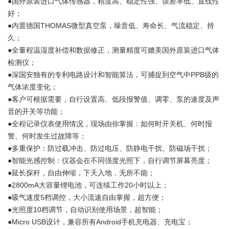
●国外原装进口气体传感器，精度高、稳定性强、误差率低、直线性
好；
●内置德国THOMAS微型真空泵，噪音低、寿命长、气流稳定、持
久；
●全量程温湿度补偿和数据修正，测量精度可媲美国外原装进口气体
检测仪；
●深国安独有的专利电路设计和智能算法，可捕捉到空气中PPB级的
气体浓度变化；
●客户可根据需要，自行设置高、低段报警值、调零、泵的速度及声
音的开关等功能；
●全程记录仪表使用情况，现场由你掌握：如何时开关机、何时报
警、何时发生过故障等；
●多重保护：防过载冲击、防过电压、防静电干扰、防磁场干扰；
●智能光感控制：仪器会在不同强度光照下，自行调节屏幕亮度；
●延长探杆，自由伸缩，下天入地，无所不能；
●2800mA大容量锂电池，可连续工作20小时以上；
●吸气速度5档调控，大小流速自由掌握，超方便；
●光照度10档调节，自动识别使用场景，超智能；
●Micro USB设计，兼容所有Android手机充电器、充电宝；