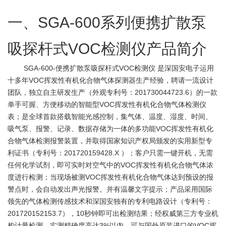
一、SGA-600系列便携扩散泵
吸探杆式VOC检测仪产品简介
SGA-600-便携扩散泵吸探杆式VOC检测仪
是深国安电子运用
十多年VOC挥发性有机化合物气体探测器生产经验，聘请一流设计
团队，独立自主研发生产（外观专利号：201730044723.6）的一款
单手可握、方便移动的智能型VOC挥发性有机化合物气体检测仪
表；是全球首款搭载智能光感控制，集气体、温度、湿度、时间、
吸气泵、报警、记录、数据存储为一体的多功能VOC挥发性有机化
合物气体检测报警装置，并取得国家知识产权局颁发的实用新型专
利证书（专利号：201720159428.X ）；客户只需一键开机，无需
任何化学试剂，即可实时对空气中的VOC挥发性有机化合物气体浓
度进行检测；当现场被测VOC挥发性有机化合物气体达到预设的报
警点时，会自动发出声光报警。并有温馨文字提示；产品采用国际
领先的气体检测传感技术和深国安独有的专利电路设计（专利号：
201720152153.7），10秒钟即可出检测结果；经权威第三方专业机
构计量检测，实测精确度高达3%以内，可与国外原装进口的VOC挥