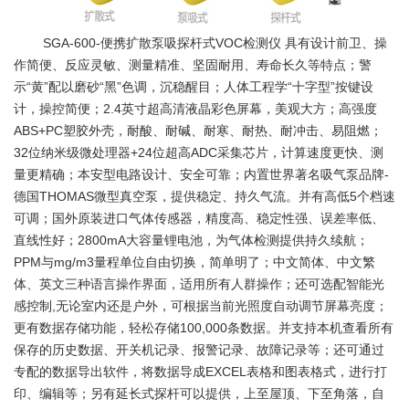
SGA-600-便携扩散泵吸探杆式VOC检测仪
具有设计前卫、操
作简便、反应灵敏、测量精准、坚固耐用、寿命长久等特点；警
示“黄”配以磨砂“黑”色调，沉稳醒目；人体工程学“十字型”按键设
计，操控简便；2.4英寸超高清液晶彩色屏幕，美观大方；高强度
ABS+PC塑胶外壳，耐酸、耐碱、耐寒、耐热、耐冲击、易阻燃；
32位纳米级微处理器+24位超高ADC采集芯片，计算速度更快、测
量更精确；本安型电路设计、安全可靠；内置世界著名吸气泵品牌-
德国THOMAS微型真空泵，提供稳定、持久气流。并有高低5个档速
可调；国外原装进口气体传感器，精度高、稳定性强、误差率低、
直线性好；2800mA大容量锂电池，为气体检测提供持久续航；
PPM与mg/m3量程单位自由切换，简单明了；中文简体、中文繁
体、英文三种语言操作界面，适用所有人群操作；还可选配智能光
感控制,无论室内还是户外，可根据当前光照度自动调节屏幕亮度；
更有数据存储功能，轻松存储100,000条数据。并支持本机查看所有
保存的历史数据、开关机记录、报警记录、故障记录等；还可通过
专配的数据导出软件，将数据导成EXCEL表格和图表格式，进行打
印、编辑等；另有延长式探杆可以提供，上至屋顶、下至角落，自