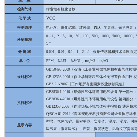
190g
240g
检测气体
挥发性有机化合物
VOC
化 学 式
检测原理
电化学、催化燃烧、红外线、PID、半导体、光学波导
0－1、2、5、10、50、100、500、1000、5000、10
检测量程
定）
分 辨 率
0.001、0.01、0.1、1、2、5（根据传感器和技术原理而
单 位
PPM、%LEL、%VOL、mg/m3、ug/m3
GB 50493-2009《石油化工企业可燃气体和有毒气体
设计标准
GB 12358-2006《作业场所环境气体检测报警仪通用技
GBZ 2.1-2007《工作场所有害因素职业接触限值》
GB3836.1-2010《爆炸性气体环境用电气设备 第一部
GB3836.4-2010《爆炸性气体环境用电气设备 第四部分
执行标准
GB12358-2006 《作业场所环境气体检测报警仪 通用技
Q/SGA 01-2014《深国安电子科技有限公司企业执行标
型号、气体名称、量程单位、实测值、温度、湿度、时
显示内容
吸气泵（限泵吸式）、声音、报警状态、温馨文字提示