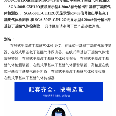
500A-C5H12O液晶显示型RS485信号输出甲基叔丁基醚气体检测仪
、
SGA-500B-C5H12O液晶显示型4-20mA信号输出甲基叔丁基醚气
体检测仪
、
SGA-500E-C5H12O无显示型RS485信号输出甲基叔丁
基醚气体检测仪
和
SGA-500F-C5H12O无显示型4-20mA信号输出甲
基叔丁基醚气体检测仪
；具体区别请参照下面产品参数列表。
别名：
在线式甲基叔丁基醚气体检测仪、在线式甲基叔丁基醚气体变送
器、在线式甲基叔丁基醚气体探测器、在线式甲基叔丁基醚气体泄
漏报警器、在线式甲基叔丁基醚气体检测探头、在线式甲基叔丁基
醚气体检测装置、在线式甲基叔丁基醚气体报警装置、高精度在线
式甲基叔丁基醚气体分析仪、在线式甲基叔丁基醚气体检测模块、
在线式甲基叔丁基醚气体传感器