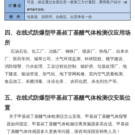
可选，保证通过全国任意一家第三方计量院，费用客户自付
（有
计 量 证
些气体不支持）
附 件
包装箱、说明书、合格证、出货单各一份
四、在线式防爆型甲基叔丁基醚气体检测仪应用场
所
石油石化、化工厂、冶炼厂、钢铁厂、煤炭厂、热电厂、自来水
厂、医药车间、烟草公司、大气环境监测、科研院校、楼宇建设、
消防报警、污水处理、工业过程化控制、锅炉房、垃圾处理厂、地
下隧道、输油管道、加气站、地下管网检修、室内空气质量检测、
食品加工、杀菌消毒、冷冻仓库
、
农药化肥、杀虫剂生产等。
五、在线式防爆型甲基叔丁基醚气体检测仪安装位
置
关于甲基叔丁基醚气体检测仪怎么安装、甲基叔丁基醚气体报警
器如何固定、甲基叔丁基醚气体检漏仪离泄漏源多高合适、甲基叔
丁基醚气体传感器多久更换等问题，请咨询深国安销售人员！