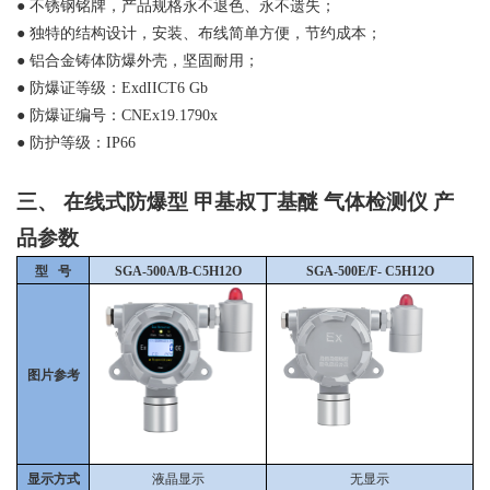
●
不锈钢铭牌，产品规格永不退色、永不遗失；
●
独特的结构设计，安装、布线简单方便，节约成本；
●
铝合金铸体防爆外壳，坚固耐用；
●
防爆证等级：ExdIICT6 Gb
●
防爆证编号：CNEx19.1790x
●
防护等级：IP66
三、
在线式防爆型
甲基叔丁基醚
气体检测仪
产
品参数
型 号
SGA-500A/B-C5H12O
SGA-500E/F-
C5H12O
图片参考
显示方式
液晶显示
无显示