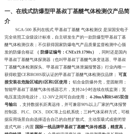
一、在线式防爆型甲基叔丁基醚气体检测仪产品简
介
SGA-500
系列在线式
甲基叔丁基醚
气体检测仪
是深国安电子
完全依照工业级设计标准，自主研发生产的一款防爆型甲基叔丁基
醚气体检测仪表；不仅获得国家防爆电气产品质量监督检测中心颁
发的防爆合格证
（
防爆证编号：CNEx19.1790x）
，同时还是国内
甲基叔丁基醚气体探测器（也叫甲基叔丁基醚气体变送器、甲基叔
丁基醚气体检测探头、甲基叔丁基醚气体泄漏报警器）行业内唯一
获得欧盟CE和ROHS双认证的甲基叔丁基醚气体检测仪品牌；
可直
接安装在危险区域的1区和2区使用；
铝合金防爆外壳，坚固耐用；
智能甲基叔丁基醚气体传感器芯片，支持24小时连续在线监测；宽
电压直流供电设计，12-30V之间可自由使用；
4-20mA和RS485双信
号输出
，支持数据长距离远传，并可兼容90%以上厂家的气体报警
控制器、PLC、DCS、DDC等上位机系统；三种气体采样方式，可根
据应用场景自由选择适合自己的自然扩散式、主动泵吸式或密闭管
道式气杯；内置
国际一线品牌甲基叔丁基醚气体传感器，精度高，