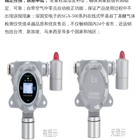
稳定性强，误差率低；
全量程温湿度补偿，确保测量数值长期稳
定、可靠；自带空气中零点自动校正功能，保证产品使用过程中不
出现误报现象；深国安电子的SGA-500系列在线式甲基叔丁基醚气体
检测仪凭借卓越品质和优良售后，不仅畅销国内24个省市，还远销
包括台湾、新加坡、马来西亚等多个国家和地区；