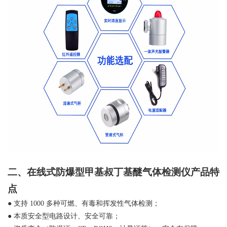
二、在线式防爆型甲基叔丁基醚气体检测仪产品特
点
●
支持
1000
多种可燃、有毒和挥发性气体检测；
●
本质安全型电路设计、安全可靠；