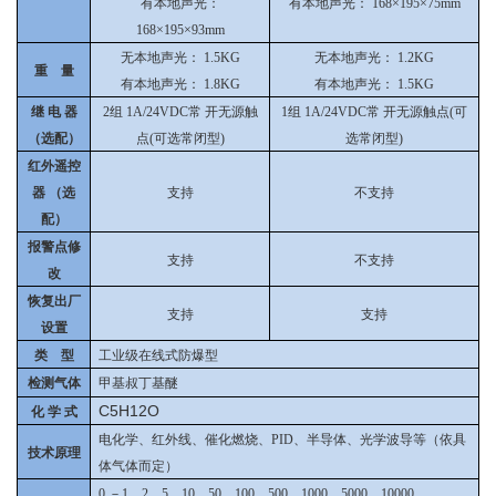
有本地声光：
有本地声光：
168×195×75mm
168×195×93mm
无本地声光：
1.5KG
无本地声光：
1.2KG
重 量
有本地声光：
1.8KG
有本地声光：
1.5KG
继 电 器
2组
1A/24VDC常
开无源触
1组
1A/24VDC常
开无源触点(可
（选配）
点(可选常闭型)
选常闭型)
红外遥控
器
（选
支持
不支持
配）
报警点修
支持
不支持
改
恢复出厂
支持
支持
设置
类 型
工业级在线式防爆型
检测气体
甲基叔丁基醚
C5H12O
化 学 式
电化学、红外线、催化燃烧、PID、半导体、光学波导等（依具
技术原理
体气体而定）
0
－1、2、5、10、50、100、500、1000、5000、10000、