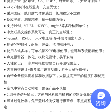
●
资质齐全（防爆证、CE、ROHS、计量证等），安全有保障；
●
24
小时实时在线监测，安全无忧；
●
采用国际一线品牌气体传感器，长期稳定不漂移；
●
反应灵敏、测量精准、抗干扰能力强；
●
支持PPM、%LEL、%VOL、mg/m3等多种检测单位；
●
中文或英文操作系统可选，真正的全球通；
●4-20mA
、RS485、0-5V电压等
多种信号输出可选；
●
良好的密封性，耐压、隔爆、抗
电磁干扰；
●
使用方式多样，可单机接220V电源使用，也可与系统配套使用；
●
声光报警器一体化、模块化设计，易于安装
；
●
人性化设计，客户可根据需要自行修改报警点；
●
内置按键设计+恢复出厂设置功能，避免人员误操作；
●
自带全量程温度补偿和数据修正，大幅提高产品的精度性和稳定
性；
●
空气中零点自动校准，确保产品不误报；
●
2
组开关信号输出，方便与风机或电磁阀的控制设备联动使用；
●
可通过遥控器，免开盖对检测仪进行报警点、零点调整和目标点标
定；