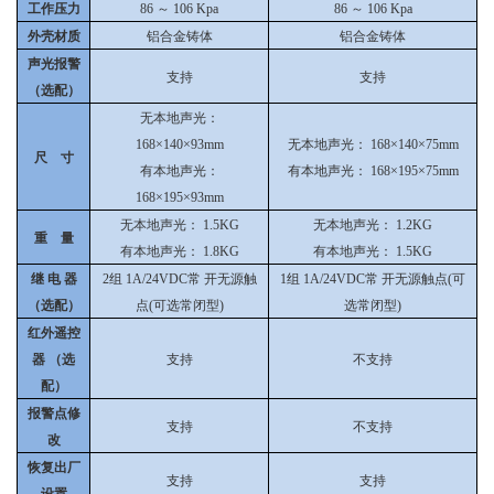
工作压力
86
～
106
Kpa
86
～
106
Kpa
外壳材质
铝合金铸体
铝合金铸体
声光报警
支持
支持
（选配）
无本地声光：
168×140×93mm
无本地声光：
168×140×75mm
尺 寸
有本地声光：
有本地声光：
168×195×75mm
168×195×93mm
无本地声光：
1.5KG
无本地声光：
1.2KG
重 量
有本地声光：
1.8KG
有本地声光：
1.5KG
继 电 器
2组
1A/24VDC常
开无源触
1组
1A/24VDC常
开无源触点(可
（选配）
点(可选常闭型)
选常闭型)
红外遥控
器
（选
支持
不支持
配）
报警点修
支持
不支持
改
恢复出厂
支持
支持