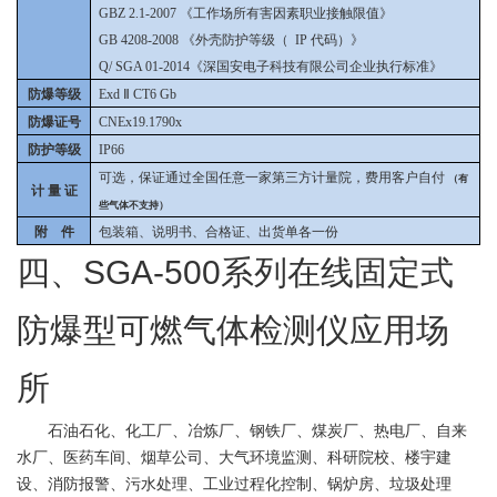
GBZ 2.1-2007 《工作场所有害因素职业接触限值》
GB 4208-2008
《外壳防护等级（
IP
代码）》
Q/
SGA 01-2014《深国安电子科技有限公司企业执行标准》
防爆等级
Exd
Ⅱ
CT6 Gb
防爆证号
CNEx19.1790x
防护等级
IP66
可选，保证通过全国任意一家第三方计量院，费用客户自付
（有
计 量 证
些气体不支持）
附 件
包装箱、说明书、合格证、出货单各一份
四、SGA-500系列在线固定式
防爆型可燃气体检测仪应用场
所
石油石化、化工厂、冶炼厂、钢铁厂、煤炭厂、热电厂、自来
水厂、医药车间、烟草公司、大气环境监测、科研院校、楼宇建
设、消防报警、污水处理、工业过程化控制、锅炉房、垃圾处理