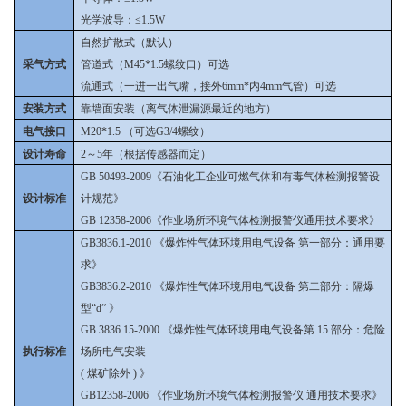
光学波导：≤1.5W
自然扩散式（默认）
采气方式
管道式（M45*1.5螺纹口）可选
流通式（一进一出气嘴，接外6mm*内4mm气管）可选
安装方式
靠墙面安装（离气体泄漏源最近的地方）
电气接口
M20*1.5
（可选G3/4螺纹）
设计寿命
2～5年（根据传感器而定）
GB 50493-2009《石油化工企业可燃气体和有毒气体检测报警设
设计标准
计规范》
GB 12358-2006《作业场所环境气体检测报警仪通用技术要求》
GB3836.1-2010
《爆炸性气体环境用电气设备 第一部分：通用要
求》
GB3836.2-2010
《爆炸性气体环境用电气设备 第二部分：隔爆
型“d” 》
GB 3836.15-2000
《爆炸性气体环境用电气设备第
15
部分：危险
执行标准
场所电气安装
(
煤矿除外
)
》
GB12358-2006 《作业场所环境气体检测报警仪 通用技术要求》