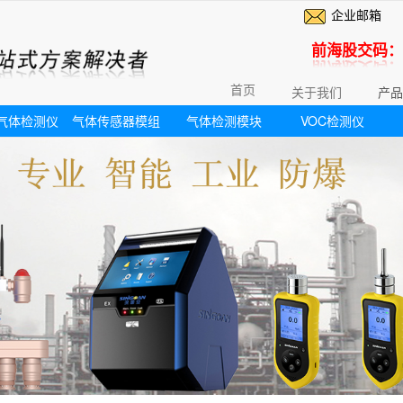
企业邮箱
前海股交码：6
首页
关于我们
产品
气体检测仪
气体传感器模组
气体检测模块
VOC检测仪