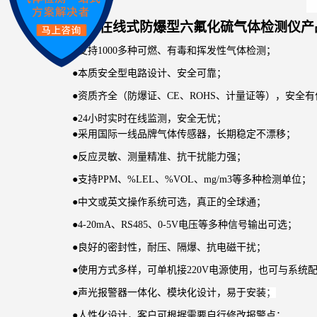
二、在线式防爆型六氟化硫气体检测仪产
●
支持
1000
多种可燃、有毒和挥发性气体检测；
●
本质安全型电路设计、安全可靠；
●
资质齐全（防爆证、CE、ROHS、计量证等），安全有
●
24
小时实时在线监测，安全无忧；
●
采用国际一线品牌气体传感器，长期稳定不漂移；
●
反应灵敏、测量精准、抗干扰能力强；
●
支持PPM、%LEL、%VOL、mg/m3等多种检测单位；
●
中文或英文操作系统可选，真正的全球通；
●4-20mA
、RS485、0-5V电压等
多种信号输出可选；
●
良好的密封性，耐压、隔爆、抗
电磁干扰；
●
使用方式多样，可单机接220V电源使用，也可与系统
●
声光报警器一体化、模块化设计，易于安装
；
●
人性化设计，客户可根据需要自行修改报警点；