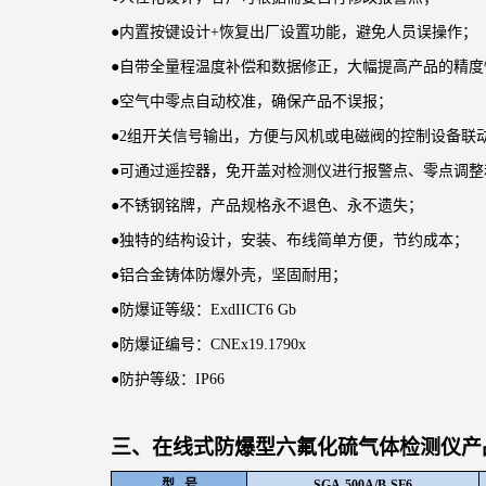
●
内置按键设计+恢复出厂设置功能，避免人员误操作；
●
自带全量程温度补偿和数据修正，大幅提高产品的精度
●
空气中零点自动校准，确保产品不误报；
●
2
组开关信号输出，方便与风机或电磁阀的控制设备联
●
可通过遥控器，免开盖对检测仪进行报警点、零点调整
●
不锈钢铭牌，产品规格永不退色、永不遗失；
●
独特的结构设计，安装、布线简单方便，节约成本；
●
铝合金铸体防爆外壳，坚固耐用；
●
防爆证等级：ExdIICT6 Gb
●
防爆证编号：CNEx19.1790x
●
防护等级：IP66
三、
在线式防爆型
六氟化硫
气体检测仪
产
型 号
SGA-500A/B-SF6