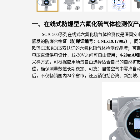
一、在线式防爆型六氟化硫气体检测仪产
SGA-500
系列在线式
六氟化硫
气体检测仪
是深国安
颁发的防爆合格证
（
防爆证编号：CNEx19.1790x）
，同
欧盟CE和ROHS双认证的六氟化硫气体检测仪品牌；
可
电压直流供电设计，12-30V之间可自由使用；
4-20mA
采样方式，可根据应用场景自由选择适合自己的自然扩
偿，确保测量数值长期稳定、可靠；自带空气中零点自动
后，不仅畅销国内24个省市，还远销包括台湾、新加坡