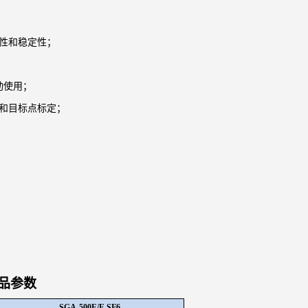
性和稳定性；
动使用；
和目标点标定；
品参数
SGA-500E/F-
SF6