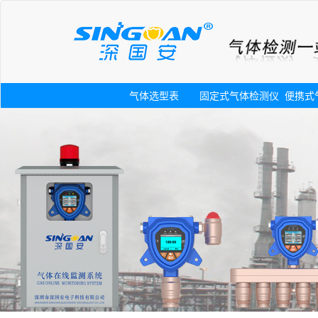
气体选型表
固定式气体检测仪
便携式