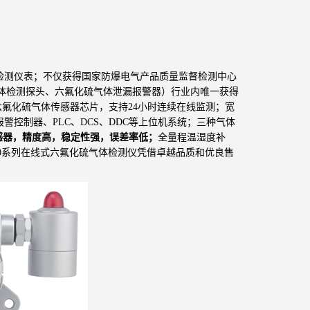
检测仪表；不仅获得国家防爆电气产品质量监督检测中心
体检测探头、六氟化硫气体泄漏报警器）行业内唯一获得
氟化硫气体传感器芯片，支持24小时连续在线监测；宽
警控制器、PLC、DCS、DDC等上位机系统；三种气体
感器，精度高，稳定性强，误差率低；
全量程温湿度补
00系列在线式六氟化硫气体检测仪凭借卓越品质和优良售