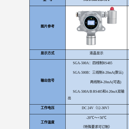
图片参考
显示方式
液晶显示
SGA-500A：四线制RS485
SGA-500B：三线制4-20mA(默认)
输出信号
两线制4-20mA(可选)
SGA-500A/B:RS485和4-20mA双输
出
工作电压
DC
24
V
（12-30V
）
-20
℃
～
+50
℃
工作温度
（特殊要求可订制）