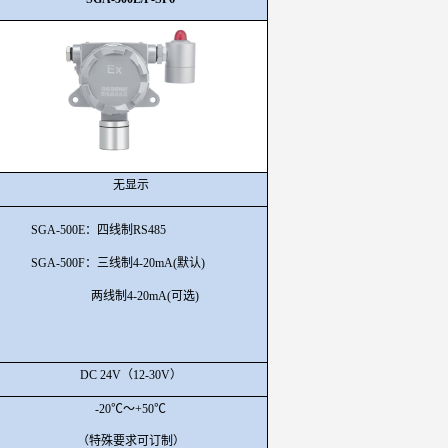
无显示
SGA-500E：四线制RS485
SGA-500F：三线制4-20mA(默认)
两线制4-20mA(可选)
DC
24
V
（12-30V
）
-20
℃
～
+50
℃
（特殊要求可订制）