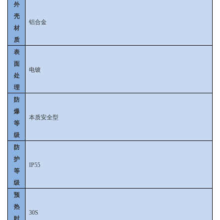
外
壳
铝合金
材
质
表
面
电镀
处
理
防
爆
本质安全型
等
级
防
护
IP55
等
级
预
热
30S
时