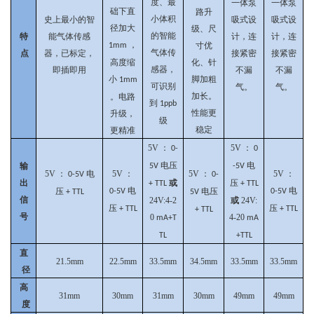
度、最
一体泵
一体泵
础下直
路升
小体积
史上最小的智
吸式设
吸式设
径加大
级、尺
的智能
特
能气体传感
计，连
计，连
，
寸优
1mm
气体传
点
器，已标定，
接紧密
接紧密
高度缩
化、针
感器，
即插即用
不漏
不漏
小
脚加粗
1mm
可识别
气。
气。
加长。
。电路
到
1ppb
性能更
升级，
级
稳定
更精准
5V
：
5V
：
0-
0
电压
电
输
5V
-5V
5V
：
电
5V
：
5V
：
5V
：
0-5V
0-
出
或
压
+ TTL
+ TTL
电
电
压
电压
0-5V
0-5V
+ TTL
5V
信
24V:4-2
或
24V:
压
压
+ TTL
+ TTL
+ TTL
号
0
4-20
mA+T
mA
TL
+TTL
直
21.5mm
22.5mm
33.5mm
34.5mm
33.5mm
33.5mm
径
高
31mm
30mm
31mm
30mm
49mm
49mm
度