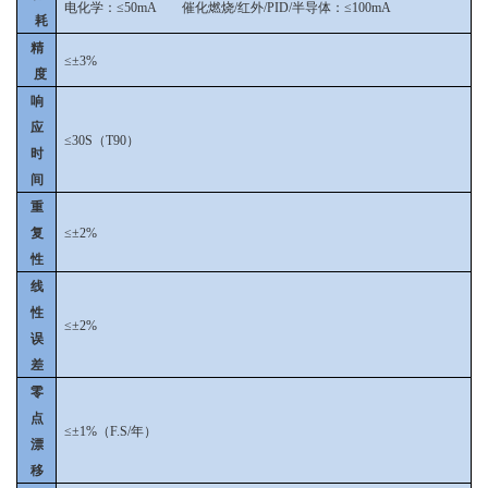
电化学：≤50mA 催化燃烧/红外/PID/半导体：≤100mA
耗
精
≤±3%
度
响
应
≤30S（T90）
时
间
重
复
≤±2%
性
线
性
≤±2%
误
差
零
点
≤±1%（F.S/年）
漂
移