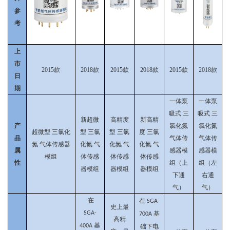
参
考
上
市
2015款
2018款
2015款
2018款
2015款
2018款
日
期
一体泵
一体泵
吸式
三
吸式
三
新超微
高精度
新高精
产
氯化氮
氯化氮
超微型
三氯化
型
三氯
型
三氯
度
三氯
品
气体传
气体传
氮
气体传感器
化氮
气
化氮
气
化氮
气
属
感器模
感器模
模组
体传感
体传感
体传感
性
组（上
组（左
器模组
器模组
器模组
下通
右通
气）
气）
在
在
SGA-
史上最
SGA-
基
700A
高精
基
400A
础下电