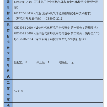
设
GB50493-2009《石油化工企业可燃气体和有毒气体检测报警设计规
计
范》
标
GB 12358-2006《作业场所环境气体检测报警仪通用技术要求》
《环境空气质量标准》（GB3095-2012）
准
执
GB3836.1-2010《爆炸性气体环境用电气设备 第一部分：通用要求》
行
GB3836.2-2010《爆炸性气体环境用电气设备 第二部分：隔爆型“d” 》
标
Q/SGA 01-2014《深国安电子科技有限公司企业执行标准》
准
数
字
信
数据位：8 停止位：1 校验位：无
号
格
式
工
作
5V±1%
电
压
功