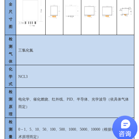
全
尺
寸
图
检
测
三氯化氮
气
体
化
学
NCL3
式
检
测
电化学、催化燃烧、红外线、PID、半导体、光学波导（依具体气体
原
而定）
理
检
测
0－1、5、10、50、100、500、1000、5000、10000（根据传感器和技
量
术原理而定）