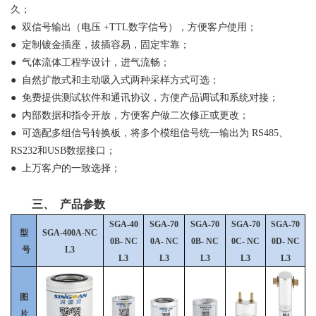
久；
●
双信号输出（电压
+TTL数字信号），方便客户使用；
●
定制镀金插座，拔插容易，固定牢靠；
●
气体流体工程学设计，进气流畅；
●
自然扩散式和主动吸入式两种采样方式可选；
●
免费提供测试软件和通讯协议，方便产品调试和系统对接；
●
内部数据和指令开放，方便客户做二次修正或更改；
●
可选配多组信号转换板，将多个模组信号统一输出为
RS485、
RS232和USB数据接口；
●
上万客户的一致选择；
三、
产品参数
SGA-40
SGA-70
SGA-70
SGA-70
SGA-70
型
SGA-400A-NC
0B-
NC
0A-
NC
0B-
NC
0C-
NC
0D-
NC
号
L3
L3
L3
L3
L3
L3
图
片