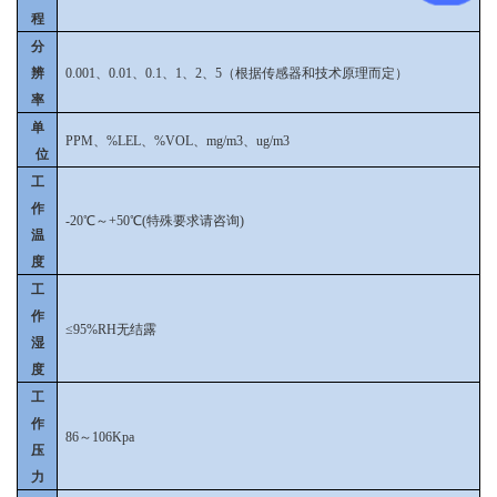
程
分
辨
0.001、0.01、0.1、1、2、5（根据传感器和技术原理而定）
率
单
PPM、%LEL、%VOL、mg/m3、ug/m3
位
工
作
-20℃～+50℃(特殊要求请咨询)
温
度
工
作
≤95%RH无结露
湿
度
工
作
86～106Kpa
压
力