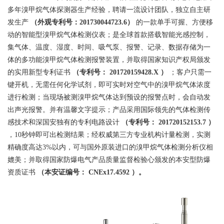
多年溴甲烷气体探测器生产经验，聘请一流设计团队，独立自主研
发生产
（外观专利号：201730044723.6）
的一款单手可握、方便移
动的智能型溴甲烷气体检测仪表；是全球首款搭载智能光感控制，
集气体、温度、湿度、时间、吸气泵、报警、记录、数据存储为一
体的多功能溴甲烷气体检测报警装置，并取得国家知识产权局颁发
的实用新型专利证书
（专利号：
201720159428.X
）
；客户只需一
键开机，无需任何化学试剂，即可实时对空气中的溴甲烷气体浓度
进行检测；当现场被测溴甲烷气体达到预设的报警点时，会自动发
出声光报警。并有温馨文字提示；产品采用国际领先的气体检测传
感技术和深国安独有的专利电路设计
（专利号：
201720152153.7
）
，10秒钟即可出检测结果；经权威第三方专业机构计量检测，实测
精确度高达3%以内，可与国外原装进口的溴甲烷气体检测分析仪相
媲美；并取得国家防爆电气产品质量监督检验心颁发的本安型防爆
资质证书
（本安证编号：
CNEx17.4592
）。