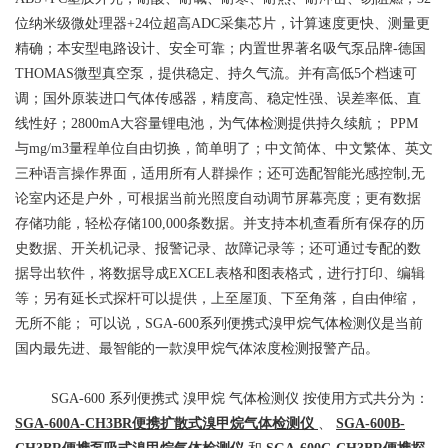
位纳米级微处理器+24位超高ADC采集芯片，计算速度更快、测量更
精确；本安型电路设计、安全可靠；内置世界著名吸气泵品牌-德国
THOMAS微型真空泵，提供稳定、持久气流。并有高低5个档速可
调；国外原装进口气体传感器，精度高、稳定性强、误差率低、直
线性好；2800mA大容量锂电池，为气体检测提供持久续航；
PPM
与mg/m3量程单位自由切换，简单明了；中文简体、中文繁体、英文
三种语言操作界面，适用所有人群操作；还可选配智能光感控制,无
论室内还是户外，可根据当前光照度自动调节屏幕亮度；更有数据
存储功能，轻松存储100,000条数据。并支持本机查看所有保存的历
史数据、开关机记录、报警记录、故障记录等；还可通过专配的数
据导出软件，将数据导成EXCEL表格和图表格式，进行打印、编辑
等；另有延长式探杆可以提供，上至屋顶、下至角落，自由伸缩，
无所不能；
可以说，SGA-600系列便携式溴甲烷气体检测仪是当前
国内最先进、最智能的一款溴甲烷气体浓度检测报警产品。
SGA-600
系列便携式
溴甲烷
气体检测仪
按使用方式共分为：
SGA-600A-CH3BR便携扩散式溴甲烷气体检测仪
、
SGA-600B-