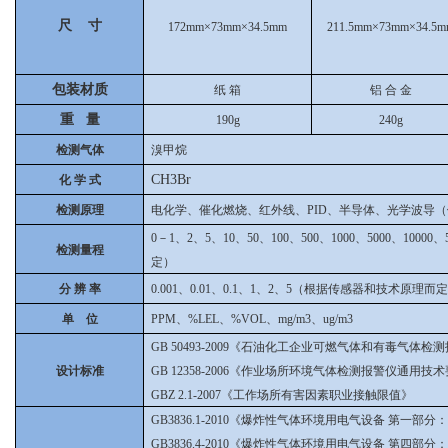
尺 寸
172mm×73mm×34.5mm
211.5mm×73mm×34.5m
包装材质
纸 箱
铝 合 金
重 量
190g
240g
检测气体
溴甲烷
CH3Br
化 学 式
检测原理
电化学、催化燃烧、红外线、PID、半导体、光学波导
0－1、2、5、10、50、100、500、1000、5000、10
检测量程
定）
分 辨 率
0.001、0.01、0.1、1、2、5（根据传感器和技术原理而
单 位
PPM、%LEL、%VOL、mg/m3、ug/m3
GB 50493-2009《石油化工企业可燃气体和有毒气体
设计标准
GB 12358-2006《作业场所环境气体检测报警仪通用技
GBZ 2.1-2007《工作场所有害因素职业接触限值》
GB3836.1-2010《爆炸性气体环境用电气设备 第一部
GB3836.4-2010《爆炸性气体环境用电气设备 第四部分