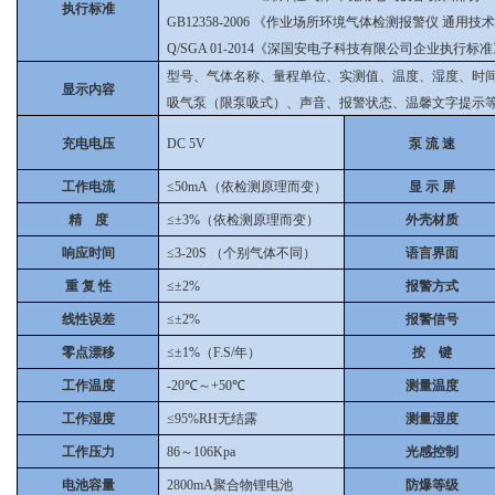
执行标准
GB12358-2006 《作业场所环境气体检测报警仪 通用技
Q/SGA 01-2014《深国安电子科技有限公司企业执行标
型号、气体名称、量程单位、实测值、温度、湿度、时
显示内容
吸气泵（限泵吸式）、声音、报警状态、温馨文字提示
充电电压
DC 5V
泵 流 速
工作电流
≤50mA（依检测原理而变）
显 示 屏
精 度
≤±3%（依检测原理而变）
外壳材质
响应时间
≤3-20S （个别气体不同）
语言界面
重 复 性
≤±2%
报警方式
线性误差
≤±2%
报警信号
零点漂移
≤±1%（F.S/年）
按 键
工作温度
-20℃～+50℃
测量温度
工作湿度
≤95%RH无结露
测量湿度
工作压力
86～106Kpa
光感控制
电池容量
2800mA聚合物锂电池
防爆等级