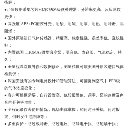
指标；
●24位数据采集芯片+32位纳米级微处理器，分辨率更高、反应速度
更快；
●
高强度
ABS+PC塑胶外壳，耐酸、耐碱、耐寒、耐热、耐冲击、易
阻燃；
●
国外原装进口气体传感器，精度高、稳定性强、误差率低、直线性
好；
●
内置德国
THOMAS微型真空泵，噪音低、寿命长、气流稳定、持
久；
●
全量程温湿度补偿和数据修正，测量精度可媲美国外原装进口气体
检测仪；
●
深国安独有的专利电路设计和智能算法，可捕捉到空气中
PPB级
的气体浓度变化；
●
客户可根据需要，自行设置高、低段报警值、调零、泵的速度及声
音的开关等功能；
●
全程记录仪表使用情况，现场由你掌握：如何时开关机、何时报
警、何时发生过故障等；
●
多重保护：防过载冲击、防过电压、防静电干扰、防磁场干扰；