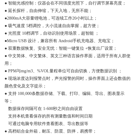
●
智能光感控制：仪器会在不同强度光照下，自行调节屏幕亮度；
●
延长探杆，自由伸缩，下天入地，无所不能；
●2800mA大容量锂电池，可连续工作20小时以上；
●
吸气速度
5档调控，大小流速自由掌握，超方便；
●
光照度
10档调节，自动识别使用场景，超智能
；
●Micro USB
设计，兼容所有
Android手机充电器、充电宝；
●
双重数据恢复、安全无忧：智能一键复位
+恢复出厂设置；
●
中文简体、中文繁体、英文三种语言操作界面，适用于所有人群使
用；
●
PPM与mg/m3、%VOL量程单位可自由切换，方便数据识别
；
●
现场浓度达到报警点时，声光报警的同时，操作界面上还会数值的
颜色变化及文字提示；
●
支持
100,000条数据存储、下载、打印、编辑、导出、图表显示
等；
数据保存间隔可在
1-600秒之间自由设置
支持本机查看保存的所有测量数值和时间日期
可通过电脑专用软件查看图表、导出数据等
●
高档铝合金外箱，耐压、防震、防摔，易携带；