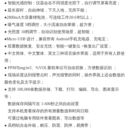
●
智能光感控制：仪器会在不同强度光照下，自行调节屏幕亮度；
●
延长探杆，自由伸缩，下天入地，无所不能；
●2800mA大容量锂电池，可连续工作20小时以上；
●
吸气速度
5档调控，大小流速自由掌握，超方便；
●
光照度
10档调节，自动识别使用场景，超智能
；
●Micro USB
设计，兼容所有
Android手机充电器、充电宝；
●
双重数据恢复、安全无忧：智能一键复位
+恢复出厂设置；
●
中文简体、中文繁体、英文三种语言操作界面，适用于所有人群使
用；
●
PPM与mg/m3、%VOL量程单位可自由切换，方便数据识别
；
●
现场浓度达到报警点时，声光报警的同时，操作界面上还会数值的
颜色变化及文字提示；
●
支持
100,000条数据存储、下载、打印、编辑、导出、图表显示
等；
数据保存间隔可在
1-600秒之间自由设置
支持本机查看保存的所有测量数值和时间日期
可通过电脑专用软件查看图表、导出数据等
●
高档铝合金外箱，耐压、防震、防摔，易携带；