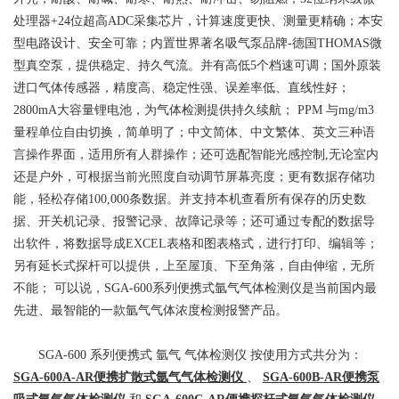
处理器+24位超高ADC采集芯片，计算速度更快、测量更精确；本安
型电路设计、安全可靠；内置世界著名吸气泵品牌-德国THOMAS微
型真空泵，提供稳定、持久气流。并有高低5个档速可调；国外原装
进口气体传感器，精度高、稳定性强、误差率低、直线性好；
2800mA大容量锂电池，为气体检测提供持久续航；
PPM
与mg/m3
量程单位自由切换，简单明了；中文简体、中文繁体、英文三种语
言操作界面，适用所有人群操作；还可选配智能光感控制,无论室内
还是户外，可根据当前光照度自动调节屏幕亮度；更有数据存储功
能，轻松存储100,000条数据。并支持本机查看所有保存的历史数
据、开关机记录、报警记录、故障记录等；还可通过专配的数据导
出软件，将数据导成EXCEL表格和图表格式，进行打印、编辑等；
另有延长式探杆可以提供，上至屋顶、下至角落，自由伸缩，无所
不能；
可以说，SGA-600系列便携式氩气气体检测仪是当前国内最
先进、最智能的一款氩气气体浓度检测报警产品。
SGA-600
系列便携式
氩气
气体检测仪
按使用方式共分为：
SGA-600A-AR便携扩散式氩气气体检测仪
、
SGA-600B-AR便携泵