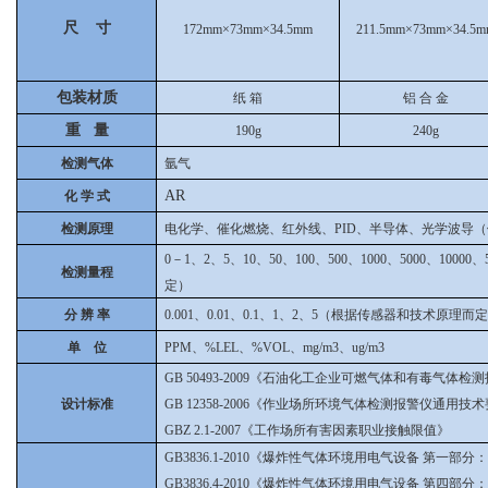
尺 寸
172mm×73mm×34.5mm
211.5mm×73mm×34.5m
包装材质
纸 箱
铝 合 金
重 量
190g
240g
检测气体
氩气
AR
化 学 式
检测原理
电化学、催化燃烧、红外线、PID、半导体、光学波导
0－1、2、5、10、50、100、500、1000、5000、10
检测量程
定）
分 辨 率
0.001、0.01、0.1、1、2、5（根据传感器和技术原理而
单 位
PPM、%LEL、%VOL、mg/m3、ug/m3
GB 50493-2009《石油化工企业可燃气体和有毒气体
设计标准
GB 12358-2006《作业场所环境气体检测报警仪通用技
GBZ 2.1-2007《工作场所有害因素职业接触限值》
GB3836.1-2010《爆炸性气体环境用电气设备 第一部
GB3836.4-2010《爆炸性气体环境用电气设备 第四部分