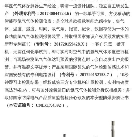
年氩气气体探测器生产经验，聘请一流设计团队，独立自主研发生
产
（外观专利号：201730044723.6）
的一款单手可握、方便移动的
智能型氩气气体检测仪表；是全球首款搭载智能光感控制，集气
体、温度、湿度、时间、吸气泵、报警、记录、数据存储为一体的
多功能氩气气体检测报警装置，并取得国家知识产权局颁发的实用
新型专利证书
（专利号：
201720159428.X
）
；客户只需一键开
机，无需任何化学试剂，即可实时对空气中的氩气气体浓度进行检
测；当现场被测氩气气体达到预设的报警点时，会自动发出声光报
警。并有温馨文字提示；产品采用国际领先的气体检测传感技术和
深国安独有的专利电路设计
（专利号：
201720152153.7
）
，10秒
钟即可出检测结果；经权威第三方专业机构计量检测，实测精确度
高达3%以内，可与国外原装进口的氩气气体检测分析仪相媲美；并
取得国家防爆电气产品质量监督检验心颁发的本安型防爆资质证书
（本安证编号：
CNEx17.4592
）。