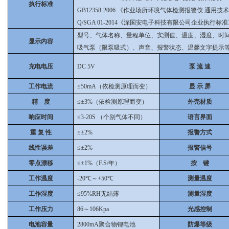
执行标准
GB12358-2006 《作业场所环境气体检测报警仪 通用技
Q/SGA 01-2014《深国安电子科技有限公司企业执行标
型号、气体名称、量程单位、实测值、温度、湿度、时
显示内容
吸气泵（限泵吸式）、声音、报警状态、温馨文字提示
充电电压
DC 5V
泵 流 速
工作电流
≤50mA（依检测原理而变）
显 示 屏
精 度
≤±3%（依检测原理而变）
外壳材质
响应时间
≤3-20S （个别气体不同）
语言界面
重 复 性
≤±2%
报警方式
线性误差
≤±2%
报警信号
零点漂移
≤±1%（F.S/年）
按 键
工作温度
-20℃～+50℃
测量温度
工作湿度
≤95%RH无结露
测量湿度
工作压力
86～106Kpa
光感控制
电池容量
2800mA聚合物锂电池
防爆等级