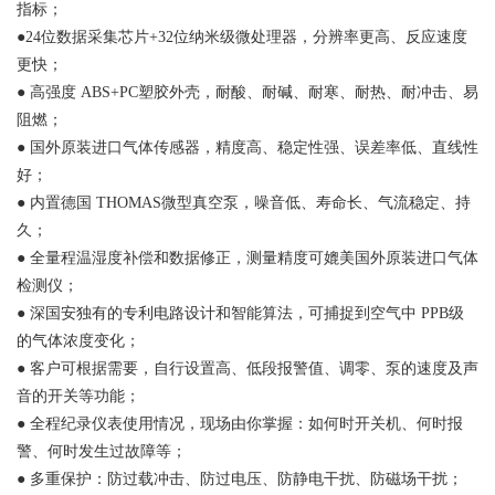
指标；
●24位数据采集芯片+32位纳米级微处理器，分辨率更高、反应速度
更快；
●
高强度
ABS+PC塑胶外壳，耐酸、耐碱、耐寒、耐热、耐冲击、易
阻燃；
●
国外原装进口气体传感器，精度高、稳定性强、误差率低、直线性
好；
●
内置德国
THOMAS微型真空泵，噪音低、寿命长、气流稳定、持
久；
●
全量程温湿度补偿和数据修正，测量精度可媲美国外原装进口气体
检测仪；
●
深国安独有的专利电路设计和智能算法，可捕捉到空气中
PPB级
的气体浓度变化；
●
客户可根据需要，自行设置高、低段报警值、调零、泵的速度及声
音的开关等功能；
●
全程纪录仪表使用情况，现场由你掌握：如何时开关机、何时报
警、何时发生过故障等；
●
多重保护：防过载冲击、防过电压、防静电干扰、防磁场干扰；