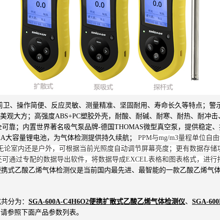
前卫、操作简便、反应灵敏、测量精准、坚固耐用、寿命长久等特点；警示“
美观大方；高强度ABS+PC塑胶外壳，耐酸、耐碱、耐寒、耐热、耐冲击、
可靠；内置世界著名吸气泵品牌-德国THOMAS微型真空泵，提供稳定
0mA大容量锂电池，为气体检测提供持久续航；
PPM与mg/m3量程单
论室内还是户外，可根据当前光照度自动调节屏幕亮度；更有数据存储功能
可通过专配的数据导出软件，将数据导成EXCEL表格和图表格式，进
系列便携式乙酸乙烯气体检测仪是当前国内最先进、最智能的一款乙酸乙烯气
式共分为：
SGA-600A-C4H6O2便携扩散式乙酸乙烯气体检测仪
、
SGA-6
别请参照下面产品参数列表。