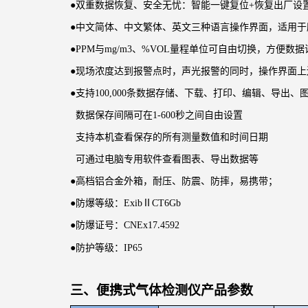
●
双重数据恢复、安全无忧：智能一键复位
+恢复出厂设
●
中文简体、中文繁体、英文三种语言操作界面，适用于
●
PPM与mg/m3、%VOL量程单位可自由切换，方便数据
●
现场浓度达到报警点时，声光报警的同时，操作界面上
●
支持
100,000条数据存储、下载、打印、编辑、导出、
数据保存间隔可在
1-600秒之间自由设置
支持本机查看保存的所有测量数值和时间日期
可通过电脑专用软件查看图表、导出数据等
●
高档铝合金外箱，耐压、防震、防摔，易携带；
●
防爆等级：
ExibⅡCT6Gb
●
防爆证号：
CNEx17
4592
.
●
防护等级：
IP65
三、
便携式气体检测仪
产品参数