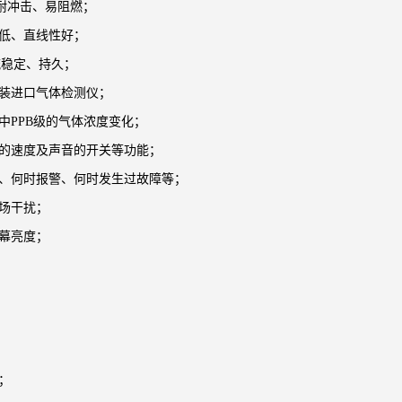
、耐冲击、易阻燃；
低、直线性好；
流稳定、持久；
装进口气体检测仪；
中
PPB级的气体浓度变化；
的速度及声音的开关等功能；
、何时报警、何时发生过故障等；
场干扰；
幕亮度；
宝；