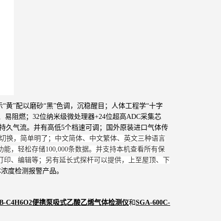
黄”配以磨砂“黑”色调，沉稳醒目；人体工程学“十字
易阻燃；32位纳米级微处理器+24位超高ADC采集芯
、持久气流。并有高低5个档速可调；国外原装进口气体传
位自由切换，简单明了；中文简体、中文繁体、英文三种语言
，轻松存储100,000条数据。并支持本机查看所有保
行打印、编辑等；另有延长式探杆可以提供，上至屋顶、下
体浓度检测报警产品。
00B-C4H6O2便携泵吸式乙酸乙烯气体检测仪
和
SGA-600C-