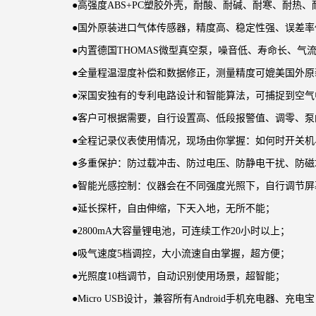
●
高强度
ABS+PC塑胶外壳，耐酸、耐碱、耐寒、耐热
●
国外原装进口气体传感器，精度高、稳定性强、误差率
●
内置德国
THOMAS微型真空泵，噪音低、寿命长、气
●
全量程温湿度补偿和数据修正，测量精度可媲美国外原
●
深国安独有的专利电路设计和智能算法，可捕捉到空气
●
客户可根据需要，自行设置高、低段报警值、调零、泵
●
全程记录仪表使用情况，现场由你掌握：如何时开关机
●
多重保护：防过载冲击、防过电压、防静电干扰、防磁
●
智能光感控制：仪器会在不同强度光照下，自行调节屏
●
延长探杆，自由伸缩，下天入地，无所不能；
●2800mA大容量锂电池，可连续工作20小时以上；
●
吸气速度
5档调控，大小流速自由掌握，超方便；
●
光照度
10档调节，自动识别使用场景，超智能；
●Micro USB
设计，兼容所有
Android手机充电器、充电