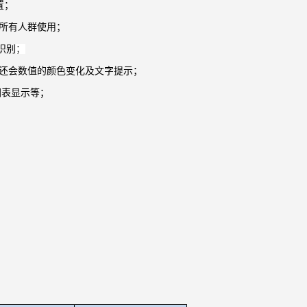
置；
所有人群使用；
识别
；
还会数值的颜色变化及文字提示；
图表显示等；