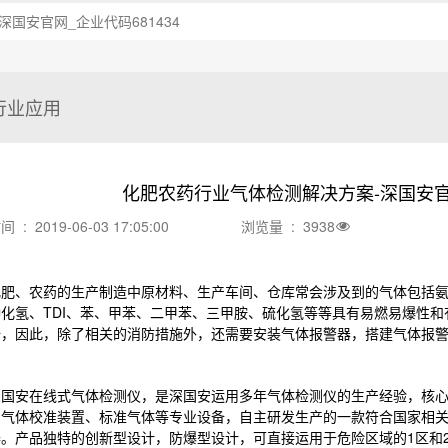
国安官网_企业代码681434
行业应用
化肥农药行业气体检测解决方案-深国安官网
: 2019-06-03 17:05:00
浏览量 : 3938
、农药的生产制造中原材料、生产车间、仓库常会涉及到的气体包括氨
砷化氢、TDI、苯、甲苯、二甲苯、三甲胺、硫化氢等等具有易燃易爆性
全，因此，除了相关的消防措施外，还需要安装气体报警器，搭建气体报
安在线式气体检测仪，是深国安运用多年气体检测仪的生产经验，核心
、气体校准装置、标准气体等专业设备，自主研发生产的一款符合国家相
器。产品独特的创新型设计，防爆型设计，可直接运用于危险区域的1区和