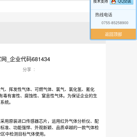
技术支持
热线电话
0755-85258900
返回顶部
_企业代码681434
分享 :
气、挥发性气体、可燃气体、氯气、氯化氢、氰化
和有毒有害性、腐蚀性、窒息性气体。为保证企业的生
警系统。
采用原装进口传感器芯片，运用红外气体分析仪、配
关标准、功能强悍、外观新颖、品质卓越的一款气体检
2区中检测目标气体使用。