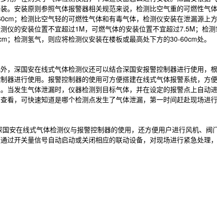
安装。安装原则参照气体报警器相关规范来说，检测比空气重的可燃性气
-60cm；检测比空气轻的可燃性气体和有毒气体，检测仪安装在泄漏源上方
测仪的安装位置不宜超过1M，可燃气体的安装位置不宜超过7.5M；检
60cm；检测氢气，则应将检测仪安装在楼板或最高处下方的30-60cm处。
，深国安在线式气体检测仪还可以结合深国安报警控制器进行使用，根
控制器进行使用。报警控制器的使用可方便搭建在线式气体报警系统，方
值。当发生气体泄漏时，仪器检测到目标气体，并在设定的报警点上自动
的查看，可快速知道是哪个检测点发生了气体泄漏，第一时间赶赴现场进
安在线式气体检测仪与报警控制器的使用，还方便用户进行风机、阀门
可通过开关量信号自动启动或关闭相应的联动设备，对现场进行紧急处理