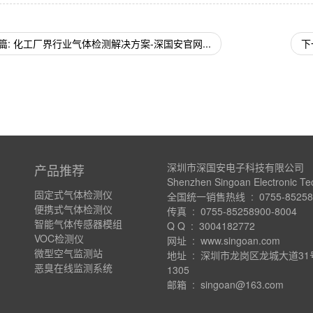
篇: 化工厂界行业气体检测解决方案-深国安官网...
下
深圳市深国安电子科技有限公司
产品推荐
Shenzhen Singoan Electronic Te
固定式气体检测仪
全国统一销售热线 : 0755-852589
便携式气体检测仪
传真 : 0755-85258900-8004
智能气体传感器模组
Q Q : 3004182772
VOC检测仪
网址 : www.singoan.com
微型空气监测站
地址 : 深圳市龙岗区龙城大道3
恶臭在线监测系统
1305
邮箱 : singoan@163.com