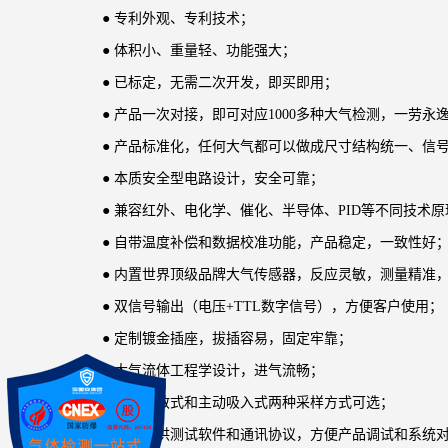
●
专利外观、专利技术；
●
体积小、重量轻、功能强大；
●
已标定，无需二次开发，即买即用；
●
产品一次对接，即可对应1000多种大气检测，一劳永
●
产品标准化，
任何大气都可以做成尺寸结构统一、信
●
本质安全型电路设计，安全可靠；
●
兼容红外、电化学、催化、半导体、PID等不同技术
●
自带温度补偿和数据校准功能，产品稳定，一致性好
●
内置世界顶级品牌大气传感器，反应灵敏，测量精准
●
双信号输出（电压+TTL数字信号），方便客户使用；
●
定制镀金插座，拔插容易，固定牢靠；
●
大气流体工程学设计，进气流畅；
●
自然扩散式和主动吸入式两种采样方式可选；
●
免费提供测试软件和通讯协议，方便产品调试和系统