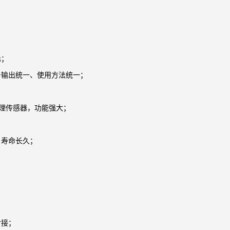
逸；
号输出统一、使用方法统一
；
原理传感器，功能强大；
；
，寿命长久；
对接；