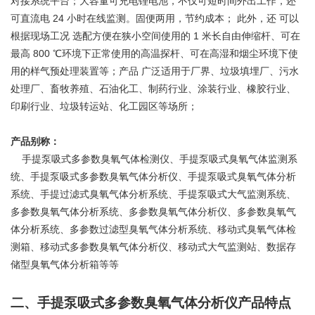
对接系统平台；大容量可充电锂电池，不仅可短时间外出工作，还
24
可直流电
小时在线监测。固便两用，节约成本；
此外，还
可以
1
根据现场工况
选配方便在狭小空间使用的
米长自由伸缩杆、可在
800
最高
℃环境下正常使用的高温探杆、可在高湿和烟尘环境下使
用的样气预处理装置等；产品
广泛适用于厂界、垃圾填埋厂、污水
处理厂、畜牧养殖、石油化工、制药行业、涂装行业、橡胶行业、
印刷行业、垃圾转运站、化工园区等场所；
产品别称：
手提泵吸式多参数臭氧气体检测仪、手提泵吸式臭氧气体监测系
统、手提泵吸式多参数臭氧气体分析仪、手提泵吸式臭氧气体分析
系统、手提过滤式臭氧气体分析系统、手提泵吸式大气监测系统、
多参数臭氧气体分析系统、多参数臭氧气体分析仪、多参数臭氧气
体分析系统、多参数过滤型臭氧气体分析系统、移动式臭氧气体检
测箱、移动式多参数臭氧气体分析仪、移动式大气监测站、数据存
储型臭氧气体分析箱等等
二、手提泵吸式多参数臭氧气体分析仪产品特点