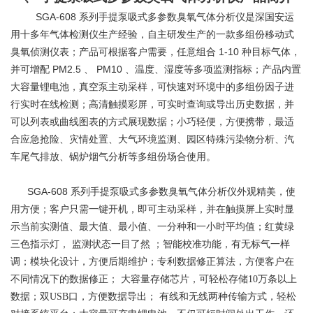
SGA-608
系列手提泵吸式多参数臭氧气体分析仪是深国安运
用十多年气体检测仪生产经验，自主研发生产的一款多组份移动式
1-10
臭氧侦测仪表；产品可根据客户需要，任意组合
种目标气体，
PM2.5
PM10
并可增配
、
、温度、湿度等多项监测指标；产品内置
大容量锂电池，真空泵主动采样，可快速对环境中的多组份因子进
行实时在线检测；高清触摸彩屏，可实时查询或导出历史数据，并
可以列表或曲线图表的方式展现数据；小巧轻便，方便携带，最适
合应急抢险、灾情处置、大气环境监测、园区特殊污染物分析、汽
车尾气排放、锅炉烟气分析等多组份场合使用。
SGA-608
系列手提泵吸式多参数臭氧气体分析仪外观精美，使
用方便；客户只需一键开机，即可主动采样，并在触摸屏上实时显
示当前实测值、最大值、最小值、一分种和一小时平均值；红黄绿
三色指示灯，
监测状态一目了然
；智能校准功能，有无标气一样
调；模块化设计，方便后期维护；专利数据修正算法，方便客户在
不同情况下的数据修正；
大容量存储芯片，可轻松存储10万条以上
数据；双USB口，方便数据导出；
有线和无线两种传输方式，轻松