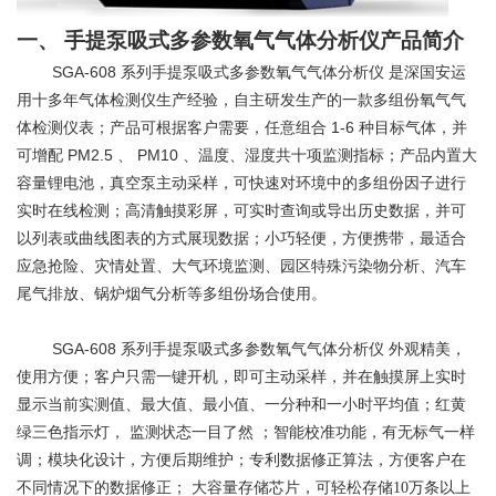
一、
手提泵吸式多参数氧气气体分析仪产品简介
SGA-608
系列手提泵吸式多参数氧气气体分析仪
是深国安运
用十多年气体检测仪生产经验，自主研发生产的一款多组份氧气气
1-6
体检测仪表；产品可根据客户需要，任意组合
种目标气体，并
PM2.5
PM10
可增配
、
、温度、湿度共十项监测指标；产品内置大
容量锂电池，真空泵主动采样，可快速对环境中的多组份因子进行
实时在线检测；高清触摸彩屏，可实时查询或导出历史数据，并可
以列表或曲线图表的方式展现数据；小巧轻便，方便携带，最适合
应急抢险、灾情处置、大气环境监测、园区特殊污染物分析、汽车
尾气排放、锅炉烟气分析等多组份场合使用。
SGA-608
系列手提泵吸式多参数氧气气体分析仪
外观精美，
使用方便；客户只需一键开机，即可主动采样，并在触摸屏上实时
显示当前实测值、最大值、最小值、一分种和一小时平均值；红黄
绿三色指示灯，
监测状态一目了然
；智能校准功能，有无标气一样
调；模块化设计，方便后期维护；专利数据修正算法，方便客户在
不同情况下的数据修正；
大容量存储芯片，可轻松存储10万条以上