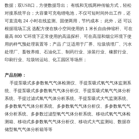
数据；双USB口，方便数据导出；
有线和无线两种传输方式，轻松
对接系统平台；大容量可充电锂电池，不仅可短时间外出工作，还
24
可直流电
小时在线监测。固便两用，节约成本；
此外，还
可以
1
根据现场工况
选配方便在狭小空间使用的
米长自由伸缩杆、可在
800
最高
℃环境下正常使用的高温探杆、可在高湿和烟尘环境下使
用的样气预处理装置等；产品
广泛适用于厂界、垃圾填埋厂、污水
处理厂、畜牧养殖、石油化工、制药行业、涂装行业、橡胶行业、
印刷行业、垃圾转运站、化工园区等场所；
产品别称：
手提泵吸式多参数氧气气体检测仪、手提泵吸式氧气气体监测系
统、手提泵吸式多参数氧气气体分析仪、手提泵吸式氧气气体分析
系统、手提过滤式氧气气体分析系统、手提泵吸式大气监测系统、
多参数氧气气体分析系统、多参数氧气气体分析仪、多参数氧气气
体分析系统、多参数过滤型氧气气体分析系统、移动式氧气气体检
测箱、移动式多参数氧气气体分析仪、移动式大气监测站、数据存
储型氧气气体分析箱等等