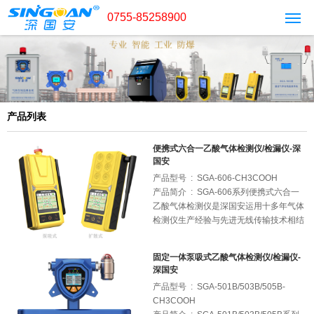
0755-85258900
产品列表
便携式六合一乙酸气体检测仪/检漏仪-深
国安
产品型号 : SGA-606-CH3COOH
产品简介 : SGA-606系列便携式六合一
乙酸气体检测仪是深国安运用十多年气体
检测仪生产经验与先进无线传输技术相结
合，专门针对多气体检测需求的客户所研
发生产的一款手持便携、本安防爆、监测
固定一体泵吸式乙酸气体检测仪/检漏仪-
报警、智慧物联为一体的无线手持式多合
深国安
一气体检测仪表；产品可根据客户需求个
产品型号 : SGA-501B/503B/505B-
性化定制1-6种气体进行组合，气体不
CH3COOH
限、量程不限、检测原理不限；还可扩展