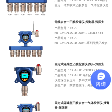
产品简介 : SGA-501B/503B/505B系列
温湿度、大气压等环境监测指标；现场浓
固定一体泵吸式乙酸多合一气体检测仪是
度达到国家规定的安全限值后，会自动发
深国安运用十多年气体检测仪生产经验，
出声光振动三种报警方式进行提示；还可
专门针对多组合气体检测需求所研发生产
通过内置无线模块，将数据实时发送到深
的一款多参数气体检测仪表；产品可根据
国安物联网平台。
无线多合一乙酸检漏仪/探测器-深国安
客户需要任意搭配1-5种气体组合，气体
产品型号 : SGA-
种类不限，检测量程不限；内置一体化真
501C/502C/504C/506C-CH3COOH
空泵，可以直接泵吸采样；12-30V供电，
产品简介 : SGA-
24小时在线监测，超标自动声光报警，还
501C/502C/504C/506C系列无线乙酸多
可通过内置继电器自动联动设备，排除险
合一气体检测仪是深国安将十多年气体检
情；并支持4-20mA电流信号或RS485数
测仪生产经验与无线传输技术有机融合，
字信号远传，温湿度、颗粒物检测功能选
自主研发生产的一款、性能稳定、安全可
配；
靠的无线气体检测仪表；产品无需布线，
固定式隔爆型乙酸检测仪/探头-深国安
即可无界限地实现数据无线远传；无论您
产品型号 : SGA-501-CH3COOH
身在何处，都可通过深国安物联网平台的
产品简介 : SGA-501系列乙酸气体检测
电脑PC端或手机APP客户端实时查看、
仪是深国安运用十多年技术经验，自主研
分析或导出监测数据。还可绑定个人微
发生产的一款功能强悍、外观新颖、品质
信，数据异常时自动消息提示；
卓越的工业级乙酸气体检测仪表；实时在
线监测，超标自动声光报警，还可通过内
置继电器自动联动设备，排除险情；
固定式隔爆型乙酸多合一气体检测仪/报警
器-深国安