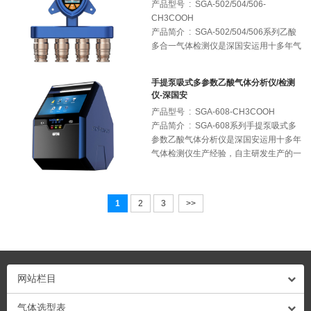
产品型号 : SGA-502/504/506-
CH3COOH
产品简介 : SGA-502/504/506系列乙酸
多合一气体检测仪是深国安运用十多年气
体检测仪生产经验，针对多组合气体检测
需求所研发生产的一款多合一气体检测仪
手提泵吸式多参数乙酸气体分析仪/检测
表；产品可根据客户需要任意搭配1-6种
仪-深国安
气体组合，气体种类不限，检测量程不
产品型号 : SGA-608-CH3COOH
限，采样方式不限；
产品简介 : SGA-608系列手提泵吸式多
参数乙酸气体分析仪是深国安运用十多年
气体检测仪生产经验，自主研发生产的一
款多组份乙酸气体检测仪表；产品可根据
客户需要，任意组合1-10种目标气体，并
可增配PM2.5、PM10、温度、湿度等多
1
2
3
>>
项监测指标；产品内置大容量锂电池，真
空泵主动采样，可快速对环境中的多组份
因子进行实时在线检测；
网站栏目
气体选型表