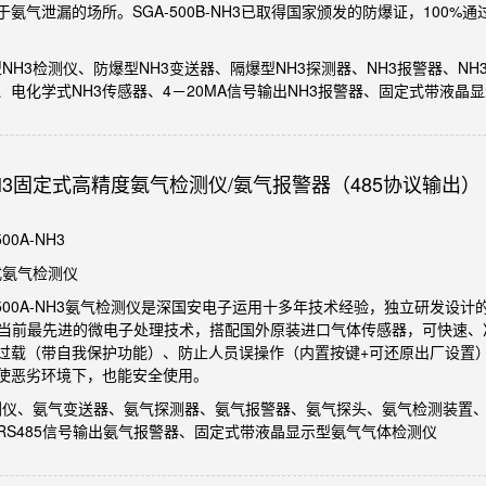
氨气泄漏的场所。SGA-500B-NH3已取得国家颁发的防爆证，100
。
型NH3检测仪、防爆型NH3变送器、隔爆型NH3探测器、NH3报警器、NH
、电化学式NH3传感器、4－20MA信号输出NH3报警器、固定式带液晶
A-NH3固定式高精度氨气检测仪/氨气报警器（485协议输出）
00A-NH3
式氨气检测仪
A-500A-NH3氨气检测仪是深国安电子运用十多年技术经验，独立研发
运用当前最先进的微电子处理技术，搭配国外原装进口气体传感器，可快速
过载（带自我保护功能）、防止人员误操作（内置按键+可还原出厂设置
使恶劣环境下，也能安全使用。
检测仪、氨气变送器、氨气探测器、氨气报警器、氨气探头、氨气检测装置
RS485信号输出氨气报警器、固定式带液晶显示型氨气气体检测仪