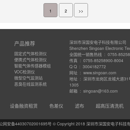
1
2
>>
深圳市深国安电子科技有限公司
产品推荐
Shenzhen Singoan Electronic Te
固定式气体检测仪
全国统一销售热线 : 0755-852589
便携式气体检测仪
传真 : 0755-85258900-8004
智能气体传感器模组
Q Q : 3004182772
VOC检测仪
网址 : www.singoan.com
微型空气监测站
地址 : 深圳市龙岗区龙城大道3
恶臭在线监测系统
1305
邮箱 : singoan@163.com
设备融资租赁
色差仪
滤布
超高压清洗机
公网安备44030702001695号 © Copyright 2018 深圳市深国安电子科技有限公司