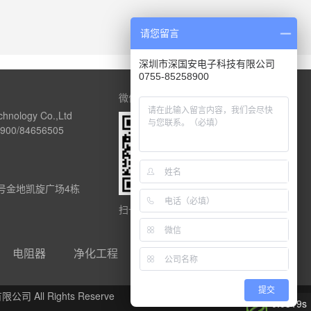
请您留言
深圳市深国安电子科技有限公司
0755-85258900
微信公众号
chnology Co.,Ltd
00/84656505
1号金地凯旋广场4栋
扫一扫关注深国安
电阻器
净化工程
友链合作qq：
提交
 All Rights Reserve
0.0319s