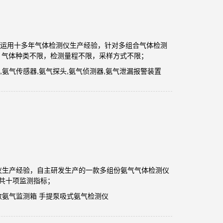
434）运用十多年气体检测仪生产经验，针对多组合气体检测
，气体种类不限，检测量程不限，采样方式不限；
,氨气传感器,氨气探头,氨气侦测器,氨气泄漏报警装置
测仪生产经验，自主研发生产的一款多组份氨气气体检测仪
度共十项监测指标；
参数氨气监测箱 手提泵吸式氨气检测仪