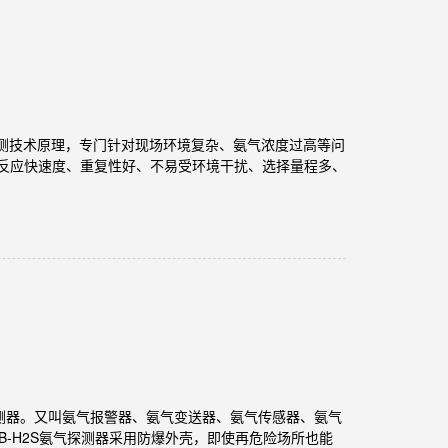
外线检测技术原理，专门针对现场环境复杂、氨气浓度过高等问
反应快速度、重复性好、不易受环境干扰、选择量程多、
）
氨气探测器。又叫氨气报警器、氨气变送器、氨气传感器、氨气
B-H2S氨气探测器采用防爆外壳，即使再危险场所也能