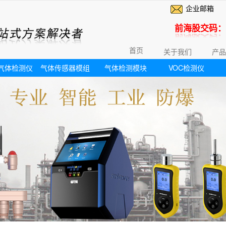
企业邮箱
前海股交码：6
首页
关于我们
产品
气体检测仪
气体传感器模组
气体检测模块
VOC检测仪