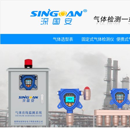
气体选型表
固定式气体检测仪
便携式