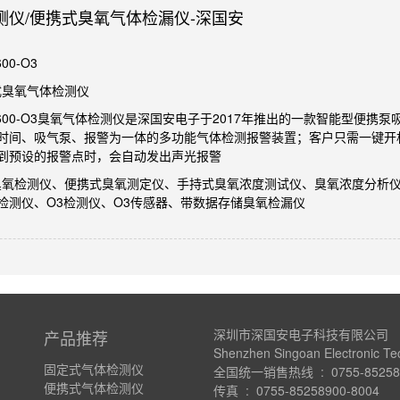
测仪/便携式臭氧气体检漏仪-深国安
00-O3
式臭氧气体检测仪
A-600-O3臭氧气体检测仪是深国安电子于2017年推出的一款智能型
时间、吸气泵、报警为一体的多功能气体检测报警装置；客户只需一键开
到预设的报警点时，会自动发出声光报警
式臭氧检测仪、便携式臭氧测定仪、手持式臭氧浓度测试仪、臭氧浓度分析
检测仪、O3检测仪、O3传感器、带数据存储臭氧检漏仪
深圳市深国安电子科技有限公司
产品推荐
Shenzhen Singoan Electronic Te
固定式气体检测仪
全国统一销售热线 : 0755-852589
便携式气体检测仪
传真 : 0755-85258900-8004