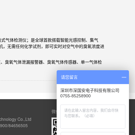
便携泵吸式气体检测仪；是全球首款搭载智能光感控制、集气
机，无需任何化学试剂，即可实时对空气中的臭氧浓度进
仪、臭氧气体泄漏报警器、臭氧气体传感器、单一气体检
请您留言
深圳市深国安电子科技有限公司
0755-85258900
微信公众号
chnology Co.,Ltd
00/84656505