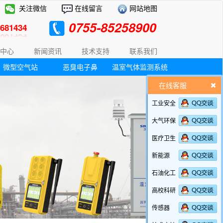
关注微信
在线留言
网站地图
0755-85258900
81434
中心
新闻资讯
技术支持
联系我们
微型空气站
恶臭电子鼻
温室气体监测系统
在线客服
工业安全
大气环保
医疗卫生
新能源
石油化工
高校科研
传感器