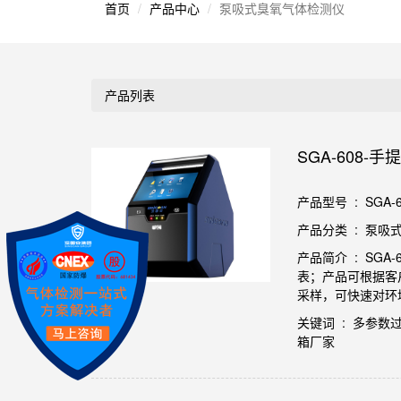
首页
产品中心
泵吸式臭氧气体检测仪
产品列表
SGA-608
产品型号 : SGA-6
产品分类 : 泵吸
产品简介 : S
表；产品可根据客
采样，可快速对环
关键词 : 多参
箱厂家