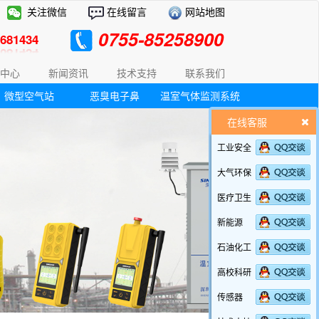
关注微信
在线留言
网站地图
0755-85258900
81434
中心
新闻资讯
技术支持
联系我们
微型空气站
恶臭电子鼻
温室气体监测系统
在线客服
工业安全
大气环保
医疗卫生
新能源
石油化工
高校科研
传感器