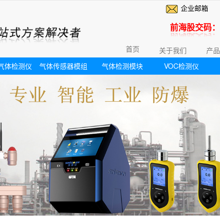
企业邮箱
前海股交码：6
首页
关于我们
产品
气体检测仪
气体传感器模组
气体检测模块
VOC检测仪