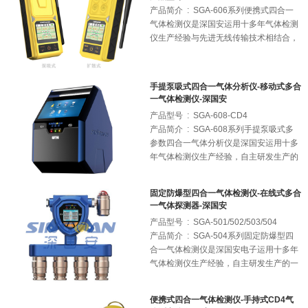
产品简介 : SGA-606系列便携式四合一
气体检测仪是深国安运用十多年气体检测
仪生产经验与先进无线传输技术相结合，
专门针对多气体检测需求的客户所研发生
产的一款手持便携、本安防爆、监测报
警、智慧物联为一体的无线手持式多合一
手提泵吸式四合一气体分析仪-移动式多合
气体检测仪表；产品可根据客户需求个性
一气体检测仪-深国安
化定制1-4种气体进行组合，气体不限、
产品型号 : SGA-608-CD4
量程不限、检测原理不限；还可扩展温湿
产品简介 : SGA-608系列手提泵吸式多
度、大气压等环境监测指标；现场浓度达
参数四合一气体分析仪是深国安运用十多
到国家规定的安全限值后，会自动发出声
年气体检测仪生产经验，自主研发生产的
光振动三种报警方式进行提示；还可通过
一款多组份移动式多合一气体检测仪表；
内置无线模块，将数据实时发送到深国安
产品可根据客户需要，任意组合1-10种目
物联网平台。
固定防爆型四合一气体检测仪-在线式多合
标气体，并可增配PM2.5、PM10、温
一气体探测器-深国安
度、湿度等多项监测指标；产品内置大容
产品型号 : SGA-501/502/503/504
量锂电池，真空泵主动采样，可快速对环
产品简介 : SGA-504系列固定防爆型四
境中的多组份因子进行实时在线检测；
合一气体检测仪是深国安电子运用十多年
气体检测仪生产经验，自主研发生产的一
款功能强悍、外观新颖、品质卓越的在线
式多合一气体探测器；产品可根据客户需
便携式四合一气体检测仪-手持式CD4气
要任意搭配1-4种气体组合，气体种类不