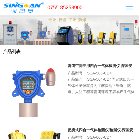
0755-85258900
产品列表
密闭空间专用四合一气体检测仪-深国安
产品型号 : SGA-506-CD4
产品简介 : SGA-504-CD4固定式四合一
气体检测仪就是为了解决地下管廊、隧
道、人防工程等密闭环境下容易产生气体
安全事故的需求，所研发生产的一款高性
价比四合一气体检测产品；一个检测仪可
同时检测常见的可燃气体、一氧化碳、硫
化氢、氧气四种气体，省去安装四个检测
仪来检测四种气体的不便。不仅降低了用
户安装与布线成本，还提高了管理效率；
便携式四合一气体检测仪/检漏仪-深国安
产品型号 : SGA-606-CD4