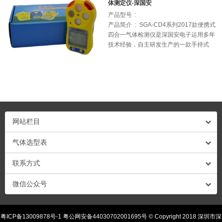
体测定仪-深国安
限，检测量程不限，采样方式不限。
产品型号 :
产品简介 : SGA-CD4系列2017款便携式
四合一气体检测仪是深国安电子运用多年
技术经验，自主研发生产的一款手持式
CD4气体测定仪；产品全部采用国外原装
进口气体传感器和智能芯片，可实时显示
4种目标气体的名称、浓度值、单位值、
日期、时间和电量情况，具有精准高、稳
定性强、误差率等特点；外壳采用高强度
ABS+PC高耐燃合金材料组成，坚固耐
用；高清大屏幕LCD液晶显示，美观大
网站栏目
方；内置大容量可充电锂电池，可连续使
用12小时以上；当现场有任何一种气体超
气体选型表
过危险值时，会自动声、光、振动报警提
示；还自带3000条数据存储功功能，可实
联系方式
时纪录报警状态和时间等信息。
微信公众号
粤ICP备13009878号-1 粤公网安备44030702001695号 © Copyright 2018 深圳市深